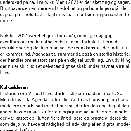
underskud på ca. 1 mio. kr. Men i 2021 er der sket ting og sager.
Bruttoavancen er mere end tredoblet og på bundlinjen står der
et plus på – hold fast – 13,8 mio. kr. En forbedring på næsten 15
mio. kr.
Nok har 2021 været et godt bureauår, men lige nøjagtig
eventbureauerne har stået sidst i køen i forhold til fjernede
restriktioner, og det kan man se i de regnskabstal, der indtil nu
er kommet ind. Agendas tal rummer da også en særlig historie,
der handler om et stort sats på en digital udvikling. En udvikling
der nu er skilt ud i et selvstændigt selskab under navnet Virtual
Hive.
Kulkælderen
Historien om Virtual Hive starter ikke som sådan i marts 20.
Men det var da Agendas adm. dir., Andreas Høgsberg, og hans
medejere i marts sad med et bureau, der fra den ene dag til den
anden havde mistet sit forretningsgrundlag, at de greb en bold,
der var kastet op i luften flere år tidligere og brugte al deres tid,
som de jo nu havde til rådighed på udvikling af en digital møde-
og eventplatform.