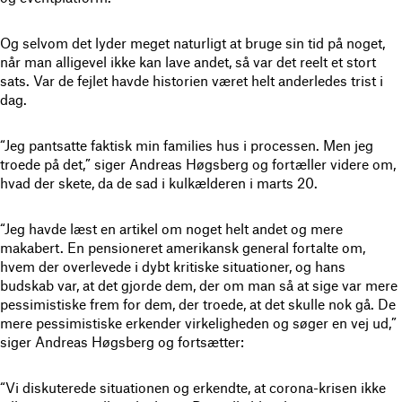
Og selvom det lyder meget naturligt at bruge sin tid på noget,
når man alligevel ikke kan lave andet, så var det reelt et stort
sats. Var de fejlet havde historien været helt anderledes trist i
dag.
“Jeg pantsatte faktisk min families hus i processen. Men jeg
troede på det,” siger Andreas Høgsberg og fortæller videre om,
hvad der skete, da de sad i kulkælderen i marts 20.
“Jeg havde læst en artikel om noget helt andet og mere
makabert. En pensioneret amerikansk general fortalte om,
hvem der overlevede i dybt kritiske situationer, og hans
budskab var, at det gjorde dem, der om man så at sige var mere
pessimistiske frem for dem, der troede, at det skulle nok gå. De
mere pessimistiske erkender virkeligheden og søger en vej ud,”
siger Andreas Høgsberg og fortsætter:
“Vi diskuterede situationen og erkendte, at corona-krisen ikke