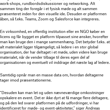
work-shops, rundbordsdiskussioner og networking. Alt
sammen ting der foregår i et fysisk møde og alt sammen
præsenteret inden for den visuelle ide. Desuden er platformen
åben, så f.eks. Teams, Zoom og Salesforce kan integreres.
En virksomhed, en offentlig institution eller en NGO køber en
licens og får bygget en platform tilpasset sine ønsker, hvorefter
man kan bruge den i mange sammenhæng. Det betyder f.eks. at
alt materialet ligger tilgængeligt, så ledere i en stor global
organisation, der har deltaget i et møde, uden videre kan bruge
materialet, når de vender tilbage til deres egen del af
organisationen og eventuelt vil inddrage det næste lag af ledere.
Samtidig opnår man en masse data om, hvordan deltagerne
tager imod præsentationerne.
“Desuden kan man let og uden nævneværdige omkostninger
opskalere en event. Det er ikke dyrt at få mange flere deltagere,
og på den led svarer platformen på de udfordringer, vi har
identificeret for møde- og event-aktiviteter,” siger Andreas