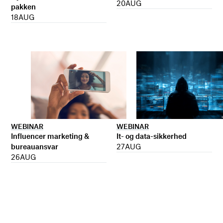
20
AUG
pakken
18
AUG
WEBINAR
WEBINAR
It- og data-sikkerhed
Influencer marketing &
27
AUG
bureauansvar
26
AUG