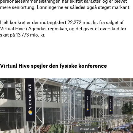
personalesammensætningen har skiftet karakter, og er blevet
mere seniortung. Lønningerne er således også steget markant.
Helt konkret er der indtægtsført 22,272 mio. kr. fra salget af
Virtual Hive i Agendas regnskab, og det giver et overskud før
skat på 13,773 mio. kr.
Virtual Hive spejler den fysiske konference
Videoafspiller