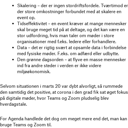
Skalering – der er ingen stordriftsfordele. Tværtimod er
der store omkostninger forbundet med at skalere en
event op.
Tidseffektivitet – en event kræver at mange mennesker
skal bruge meget tid på at deltage, og det kan være en
stor udfordring, hvis man taler om møder i store
organisationer med f.eks. ledere eller forhandlere.
Data – det er rigtig svært at opsamle data i forbindelse
med fysiske møder. F.eks. om adfærd eller udbytte.
Den grønne dagsorden – at flyve en masse mennesker
ind fra andre steder i verden er ikke videre
miljøøkonomisk.
Selvom situationen i marts 20 var dybt alvorligt, så rummede
den samtidig det positive, at corona i den grad fik sat øget fokus
på digitale møder, hvor Teams og Zoom pludselig blev
hverdagstale.
For Agenda handlede det dog om meget mere end det, man kan
bruge Teams og Zoom til.