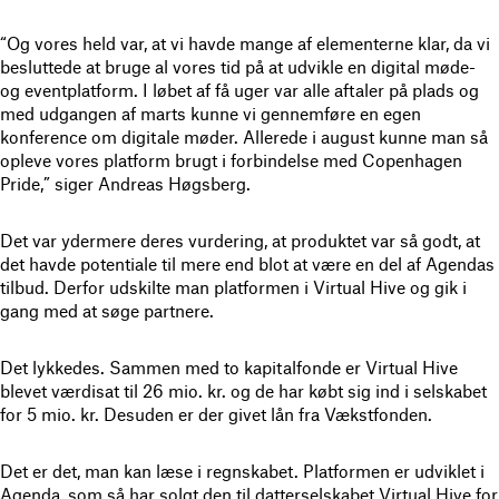
“Og vores held var, at vi havde mange af elementerne klar, da vi
besluttede at bruge al vores tid på at udvikle en digital møde-
og eventplatform. I løbet af få uger var alle aftaler på plads og
med udgangen af marts kunne vi gennemføre en egen
konference om digitale møder. Allerede i august kunne man så
opleve vores platform brugt i forbindelse med Copenhagen
Pride,” siger Andreas Høgsberg.
Det var ydermere deres vurdering, at produktet var så godt, at
det havde potentiale til mere end blot at være en del af Agendas
tilbud. Derfor udskilte man platformen i Virtual Hive og gik i
gang med at søge partnere.
Det lykkedes. Sammen med to kapitalfonde er Virtual Hive
blevet værdisat til 26 mio. kr. og de har købt sig ind i selskabet
for 5 mio. kr. Desuden er der givet lån fra Vækstfonden.
Det er det, man kan læse i regnskabet. Platformen er udviklet i
Agenda, som så har solgt den til datterselskabet Virtual Hive for