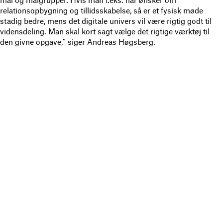
mål og målgrupper. Hvis man f.eks. har ønsker om
relationsopbygning og tillidsskabelse, så er et fysisk møde
stadig bedre, mens det digitale univers vil være rigtig godt til
vidensdeling. Man skal kort sagt vælge det rigtige værktøj til
den givne opgave,” siger Andreas Høgsberg.