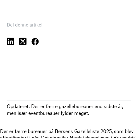
Del denne artikel
Opdateret: Der er færre gazellebureauer end sidste år,
men især eventbureauer fylder meget.
Der er færre bureauer på Børsens Gazelleliste 2025, som blev
offentliggjort i går. Det afspejler Nøgletalsanalysen i Bureaubiz’