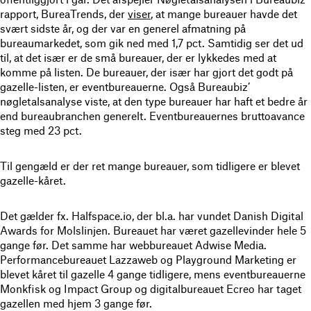
rapport, BureaTrends, der
viser
, at mange bureauer havde det
svært sidste år, og der var en generel afmatning på
bureaumarkedet, som gik ned med 1,7 pct. Samtidig ser det ud
til, at det især er de små bureauer, der er lykkedes med at
komme på listen. De bureauer, der især har gjort det godt på
gazelle-listen, er eventbureauerne. Også Bureaubiz’
nøgletalsanalyse viste, at den type bureauer har haft et bedre år
end bureaubranchen generelt. Eventbureauernes bruttoavance
steg med 23 pct.
Til gengæld er der ret mange bureauer, som tidligere er blevet
gazelle-kåret.
Det gælder fx. Halfspace.io, der bl.a. har vundet Danish Digital
Awards for Molslinjen. Bureauet har været gazellevinder hele 5
gange før. Det samme har webbureauet Adwise Media.
Performancebureauet Lazzaweb og Playground Marketing er
blevet kåret til gazelle 4 gange tidligere, mens eventbureauerne
Monkfisk og Impact Group og digitalbureauet Ecreo har taget
gazellen med hjem 3 gange før.