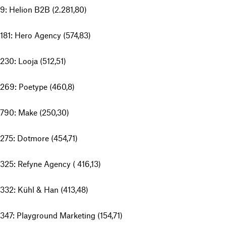
9: Helion B2B (2.281,80)
181: Hero Agency (574,83)
230: Looja (512,51)
269: Poetype (460,8)
790: Make (250,30)
275: Dotmore (454,71)
325: Refyne Agency ( 416,13)
332: Kühl & Han (413,48)
347: Playground Marketing (154,71)