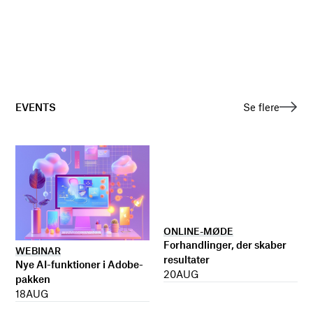
EVENTS
Se flere
ONLINE-MØDE
Forhandlinger, der skaber
WEBINAR
resultater
Nye AI-funktioner i Adobe-
20
AUG
pakken
18
AUG