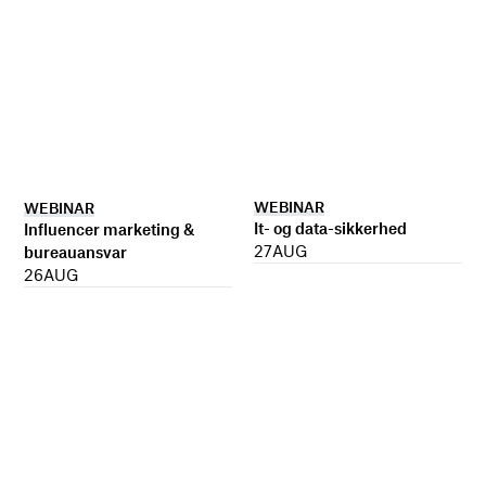
WEBINAR
WEBINAR
It- og data-sikkerhed
Influencer marketing &
27
AUG
bureauansvar
26
AUG