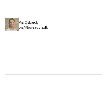
Pia Osbæck
pia@bureaubiz.dk