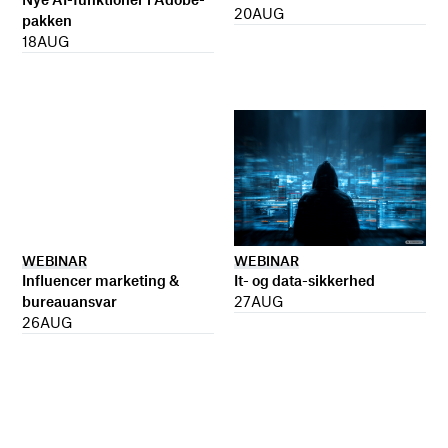
20
AUG
pakken
18
AUG
WEBINAR
WEBINAR
It- og data-sikkerhed
Influencer marketing &
27
AUG
bureauansvar
26
AUG