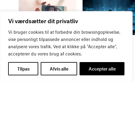
Vi værdsætter dit privatliv
Vi bruger cookies til at forbedre din browsingoplevelse,
vise personligt tilpassede annoncer eller indhold og
WEBINAR
WEBINAR
It- og data-sikkerhed
Influencer marketing &
analysere vores trafik. Ved at klikke på "Accepter alle",
27
AUG
bureauansvar
accepterer du vores brug af cookies.
26
AUG
Tilpas
Afvis alle
Accepter alle
WEBINAR
Virker kreative reklamer?