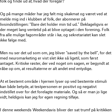
folk og finde ud af, hvad der foregår?
Og på mange måder har jeg følt mig skakmat og været ved at
melde mig ind i klubben af folk, der abonnerer på
livsindstillingen: “Bare det holder min tid ud.” Beklageligvis er
der meget lang ventetid på at blive optaget i den forening. Folk
fra alle mulige fagområder står i kø, og sekretariatet kan slet
ikke følge med.
Men nu ser det ud som om, jeg bliver “saved by the bell”, for det
med neuromarketing er vist slet ikke så ligetil, som først
antaget. Kritiske røster, der ved noget om sagen, er begyndt at
råbe op om, at resultaterne er alt andet end entydige.
At et bestemt område i hjernen lyser op ved bestemte stimuli
kan både betyde, at testpersonen er positivt og negativt
indstillet over for det forelagte materiale. Og så er man jo lige
vidt, heldigvis kan jeg for egen regning tilføje.
I denne weekends Weekendavis bliver der sat trumf på kritikken