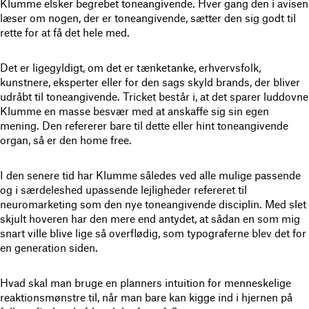
Klumme elsker begrebet toneangivende. Hver gang den i avisen
læser om nogen, der er toneangivende, sætter den sig godt til
rette for at få det hele med.
Det er ligegyldigt, om det er tænketanke, erhvervsfolk,
kunstnere, eksperter eller for den sags skyld brands, der bliver
udråbt til toneangivende. Tricket består i, at det sparer luddovne
Klumme en masse besvær med at anskaffe sig sin egen
mening. Den refererer bare til dette eller hint toneangivende
organ, så er den home free.
I den senere tid har Klumme således ved alle mulige passende
og i særdeleshed upassende lejligheder refereret til
neuromarketing som den nye toneangivende disciplin. Med slet
skjult hoveren har den mere end antydet, at sådan en som mig
snart ville blive lige så overflødig, som typograferne blev det for
en generation siden.
Hvad skal man bruge en planners intuition for menneskelige
reaktionsmønstre til, når man bare kan kigge ind i hjernen på