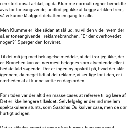
i en stort opsat artikel, og da Klumme normalt regner bemeldte
avis for toneangivende, undlod jeg ikke at lægge artiklen frem,
så vi kunne få afgjort debatten en gang for alle.
Men Klumme er ikke sådan at slå ud, nu vil den vide, hvem der
så er toneangivende i reklamebranchen. “Er der overhovedet
nogen?” Spørger den forvirret.
Til det må jeg med beklagelse meddele, at det tror jeg ikke, der
er. Branchen kan vel nærmest betegnes som afventende eller i
bedste fald søgende. Der er ingen ny opskrift på, hvad der slår
igennem, da meget lidt af det reklame, vi ser lige for tiden, er i
nærheden af at kunne sætte en dagsorden.
Før i tiden var der altid en masse cases at referere til og lære af.
Det er ikke længere tilfældet. Selvfølgelig er der ind imellem
spektakulære stunts, som Saatchis Quiksilver case, men de dør
hurtigt ud igen.
Det er således svært at pege på et bureau, hvor man med