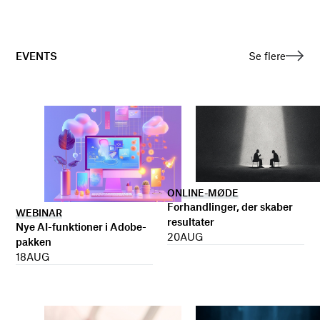
EVENTS
Se flere
ONLINE-MØDE
Forhandlinger, der skaber
WEBINAR
resultater
Nye AI-funktioner i Adobe-
20
AUG
pakken
18
AUG