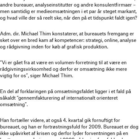
andre bureauer, analyseinstitutter og andre konsulentfirmaer –
men samtidig er medieomsætningen i et par år steget markant,
og hvad ville der så reelt ske, når den på et tidspunkt faldt igen?
Adm. dir. Michael Thim konstaterer, at bureauets fremgang er
sket over en bred kam af kompetencer: strategi, online, analyse
og rådgivning inden for køb af grafisk produktion.
“Vi er gået fra at være en volumen-forretning til at være en
rådgivningsvirksomhed og derfor er omsætning ikke mere
vigtig for os”, siger Michael Thim.
En del af forklaringen på omsætningsfaldet ligger i et fald på
såkaldt “gennemfakturering af internationalt orienteret
omsætning”.
Han fortæller videre, at også 4. kvartal gik fornuftigt for
bureauet, og han er fortrøstningsfuld for 2009. Bureauet er dog
ikke upåvirket af krisen og derfor lyder forventningen på en