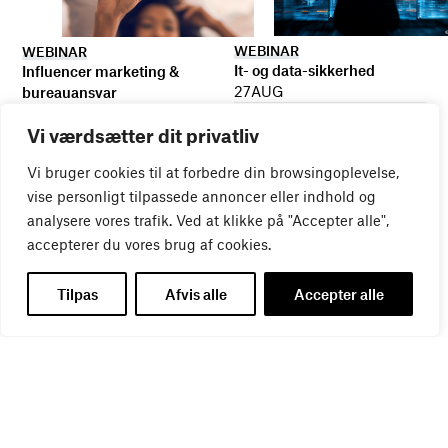
WEBINAR
WEBINAR
It- og data-sikkerhed
Influencer marketing &
27
AUG
bureauansvar
26
AUG
Vi værdsætter dit privatliv
Vi bruger cookies til at forbedre din browsingoplevelse,
vise personligt tilpassede annoncer eller indhold og
analysere vores trafik. Ved at klikke på "Accepter alle",
accepterer du vores brug af cookies.
Tilpas
Afvis alle
Accepter alle
WEBINAR
Virker kreative reklamer?
01
SEP