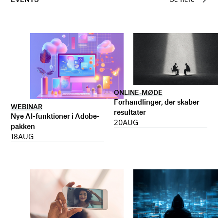
ONLINE-MØDE
Forhandlinger, der skaber
WEBINAR
resultater
Nye AI-funktioner i Adobe-
20
AUG
pakken
18
AUG