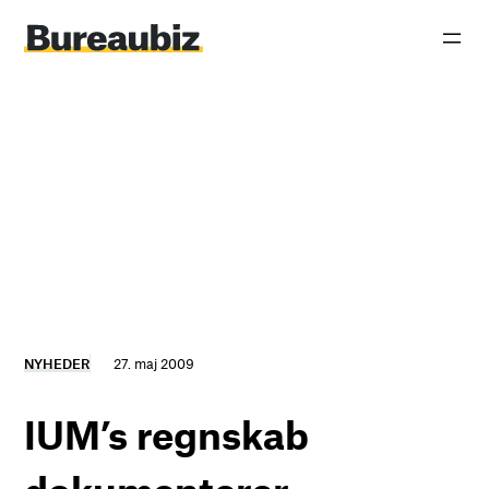
Spring
til
indhold
NYHEDER
27. maj 2009
IUM’s regnskab