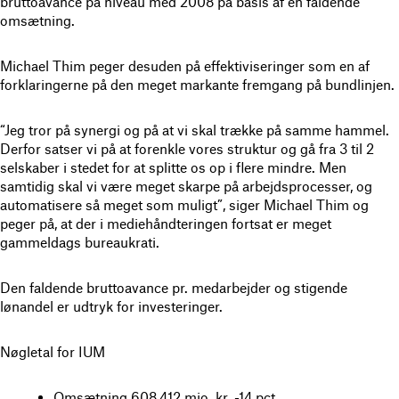
bruttoavance på niveau med 2008 på basis af en faldende
omsætning.
Michael Thim peger desuden på effektiviseringer som en af
forklaringerne på den meget markante fremgang på bundlinjen.
“Jeg tror på synergi og på at vi skal trække på samme hammel.
Derfor satser vi på at forenkle vores struktur og gå fra 3 til 2
selskaber i stedet for at splitte os op i flere mindre. Men
samtidig skal vi være meget skarpe på arbejdsprocesser, og
automatisere så meget som muligt”, siger Michael Thim og
peger på, at der i mediehåndteringen fortsat er meget
gammeldags bureaukrati.
Den faldende bruttoavance pr. medarbejder og stigende
lønandel er udtryk for investeringer.
Nøgletal for IUM
Omsætning 608,412 mio. kr. -14 pct.