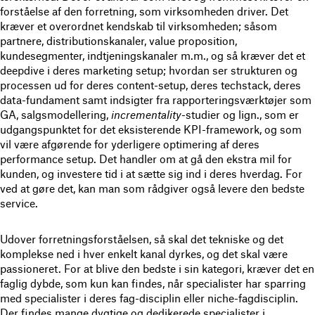
forståelse af den forretning, som virksomheden driver. Det
kræver et overordnet kendskab til virksomheden; såsom
partnere, distributionskanaler, value proposition,
kundesegmenter, indtjeningskanaler m.m., og så kræver det et
deepdive i deres marketing setup; hvordan ser strukturen og
processen ud for deres content-setup, deres techstack, deres
data-fundament samt indsigter fra rapporteringsværktøjer som
GA, salgsmodellering,
incrementality
-studier og lign., som er
udgangspunktet for det eksisterende KPI-framework, og som
vil være afgørende for yderligere optimering af deres
performance setup. Det handler om at gå den ekstra mil for
kunden, og investere tid i at sætte sig ind i deres hverdag. For
ved at gøre det, kan man som rådgiver også levere den bedste
service.
Udover forretningsforståelsen, så skal det tekniske og det
komplekse ned i hver enkelt kanal dyrkes, og det skal være
passioneret. For at blive den bedste i sin kategori, kræver det en
faglig dybde, som kun kan findes, når specialister har sparring
med specialister i deres fag-disciplin eller niche-fagdisciplin.
Der findes mange dygtige og dedikerede specialister i