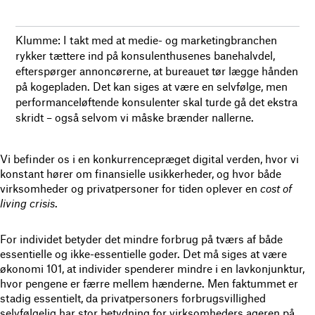
Klumme: I takt med at medie- og marketingbranchen
rykker tættere ind på konsulenthusenes banehalvdel,
efterspørger annoncørerne, at bureauet tør lægge hånden
på kogepladen. Det kan siges at være en selvfølge, men
performanceløftende konsulenter skal turde gå det ekstra
skridt – også selvom vi måske brænder nallerne.
Vi befinder os i en konkurrencepræget digital verden, hvor vi
konstant hører om finansielle usikkerheder, og hvor både
virksomheder og privatpersoner for tiden oplever en
cost of
living crisis
.
For individet betyder det mindre forbrug på tværs af både
essentielle og ikke-essentielle goder. Det må siges at være
økonomi 101, at individer spenderer mindre i en lavkonjunktur,
hvor pengene er færre mellem hænderne. Men faktummet er
stadig essentielt, da privatpersoners forbrugsvillighed
selvfølgelig har stor betydning for virksomheders ageren på