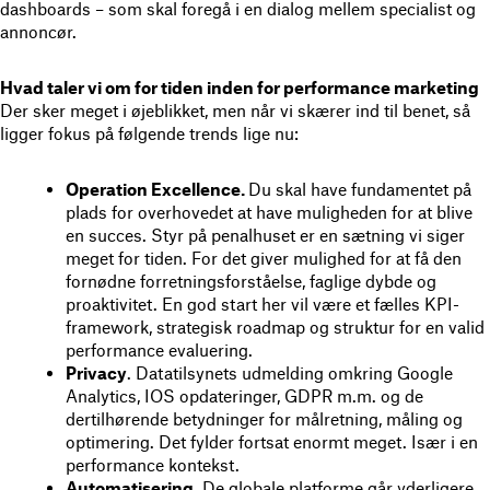
dashboards – som skal foregå i en dialog mellem specialist og
annoncør.
Hvad taler vi om for tiden inden for performance marketing
Der sker meget i øjeblikket, men når vi skærer ind til benet, så
ligger fokus på følgende trends lige nu:
Operation Excellence.
Du skal have fundamentet på
plads for overhovedet at have muligheden for at blive
en succes. Styr på penalhuset er en sætning vi siger
meget for tiden. For det giver mulighed for at få den
fornødne forretningsforståelse, faglige dybde og
proaktivitet. En god start her vil være et fælles KPI-
framework, strategisk roadmap og struktur for en valid
performance evaluering.
Privacy
. Datatilsynets udmelding omkring Google
Analytics, IOS opdateringer, GDPR m.m. og de
dertilhørende betydninger for målretning, måling og
optimering. Det fylder fortsat enormt meget. Især i en
performance kontekst.
Automatisering.
De globale platforme går yderligere