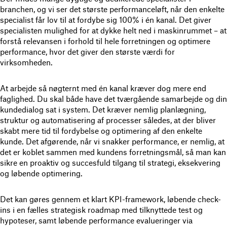
branchen, og vi ser det største performanceløft, når den enkelte
specialist får lov til at fordybe sig 100% i én kanal. Det giver
specialisten mulighed for at dykke helt ned i maskinrummet – at
forstå relevansen i forhold til hele forretningen og optimere
performance, hvor det giver den største værdi for
virksomheden.
At arbejde så nøgternt med én kanal kræver dog mere end
faglighed. Du skal både have det tværgående samarbejde og din
kundedialog sat i system. Det kræver nemlig planlægning,
struktur og automatisering af processer således, at der bliver
skabt mere tid til fordybelse og optimering af den enkelte
kunde. Det afgørende, når vi snakker performance, er nemlig, at
det er koblet sammen med kundens forretningsmål, så man kan
sikre en proaktiv og succesfuld tilgang til strategi, eksekvering
og løbende optimering.
Det kan gøres gennem et klart KPI-framework, løbende check-
ins i en fælles strategisk roadmap med tilknyttede test og
hypoteser, samt løbende performance evalueringer via