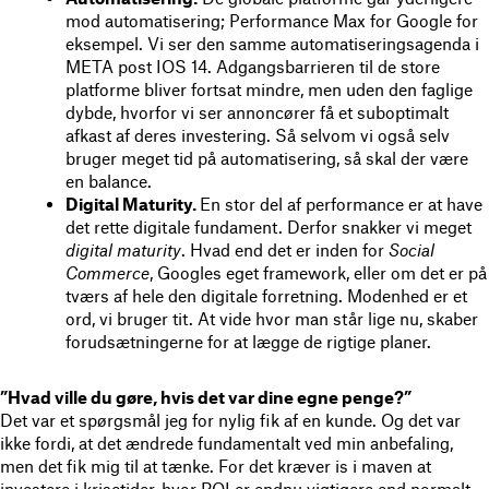
mod automatisering; Performance Max for Google for
eksempel. Vi ser den samme automatiseringsagenda i
META post IOS 14. Adgangsbarrieren til de store
platforme bliver fortsat mindre, men uden den faglige
dybde, hvorfor vi ser annoncører få et suboptimalt
afkast af deres investering. Så selvom vi også selv
bruger meget tid på automatisering, så skal der være
en balance.
Digital Maturity.
En stor del af performance er at have
det rette digitale fundament. Derfor snakker vi meget
digital maturity
. Hvad end det er inden for
Social
Commerce
, Googles eget framework, eller om det er på
tværs af hele den digitale forretning. Modenhed er et
ord, vi bruger tit. At vide hvor man står lige nu, skaber
forudsætningerne for at lægge de rigtige planer.
”Hvad ville du gøre, hvis det var dine egne penge?”
Det var et spørgsmål jeg for nylig fik af en kunde. Og det var
ikke fordi, at det ændrede fundamentalt ved min anbefaling,
men det fik mig til at tænke. For det kræver is i maven at
investere i krisetider, hvor ROI er endnu vigtigere end normalt.