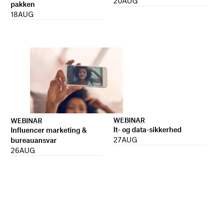
20
AUG
pakken
18
AUG
WEBINAR
WEBINAR
It- og data-sikkerhed
Influencer marketing &
27
AUG
bureauansvar
26
AUG