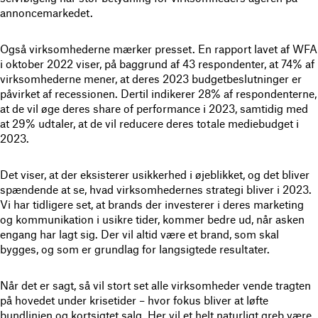
annoncemarkedet.
Også virksomhederne mærker presset. En rapport lavet af WFA
i oktober 2022 viser, på baggrund af 43 respondenter, at 74% af
virksomhederne mener, at deres 2023 budgetbeslutninger er
påvirket af recessionen. Dertil indikerer 28% af respondenterne,
at de vil øge deres share of performance i 2023, samtidig med
at 29% udtaler, at de vil reducere deres totale mediebudget i
2023.
Det viser, at der eksisterer usikkerhed i øjeblikket, og det bliver
spændende at se, hvad virksomhedernes strategi bliver i 2023.
Vi har tidligere set, at brands der investerer i deres marketing
og kommunikation i usikre tider, kommer bedre ud, når asken
engang har lagt sig. Der vil altid være et brand, som skal
bygges, og som er grundlag for langsigtede resultater.
Når det er sagt, så vil stort set alle virksomheder vende tragten
på hovedet under krisetider – hvor fokus bliver at løfte
bundlinjen og kortsigtet salg. Her vil et helt naturligt greb være