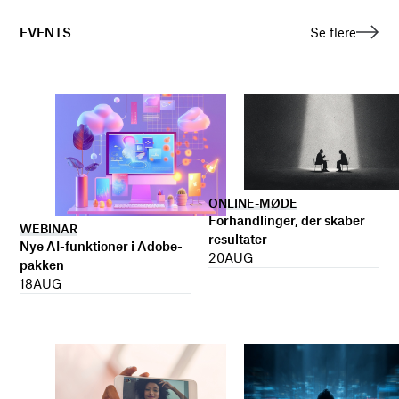
EVENTS
Se flere
ONLINE-MØDE
Forhandlinger, der skaber
WEBINAR
resultater
Nye AI-funktioner i Adobe-
20
AUG
pakken
18
AUG