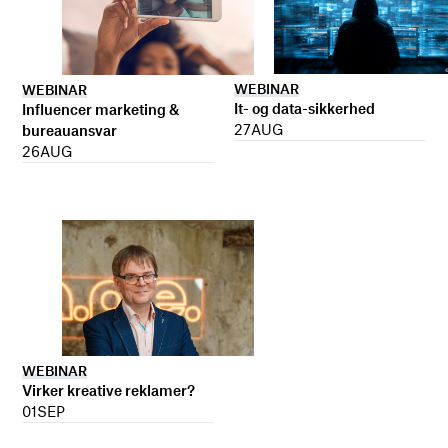
WEBINAR
WEBINAR
It- og data-sikkerhed
Influencer marketing &
27
AUG
bureauansvar
26
AUG
WEBINAR
Virker kreative reklamer?
01
SEP