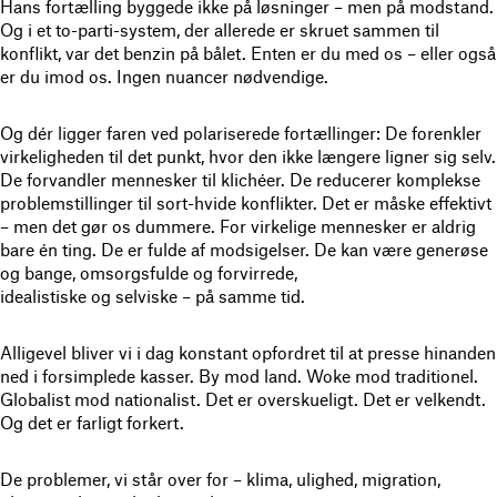
Hans fortælling byggede ikke på løsninger – men på modstand.
Og i et to-parti-system, der allerede er skruet sammen til
konflikt, var det benzin på bålet. Enten er du med os – eller også
er du imod os. Ingen nuancer nødvendige.
Og dér ligger faren ved polariserede fortællinger: De forenkler
virkeligheden til det punkt, hvor den ikke længere ligner sig selv.
De forvandler mennesker til klichéer. De reducerer komplekse
problemstillinger til sort-hvide konflikter. Det er måske effektivt
– men det gør os dummere. For virkelige mennesker er aldrig
bare én ting. De er fulde af modsigelser. De kan være generøse
og bange, omsorgsfulde og forvirrede,
idealistiske og selviske – på samme tid.
Alligevel bliver vi i dag konstant opfordret til at presse hinanden
ned i forsimplede kasser. By mod land. Woke mod traditionel.
Globalist mod nationalist. Det er overskueligt. Det er velkendt.
Og det er farligt forkert.
De problemer, vi står over for – klima, ulighed, migration,