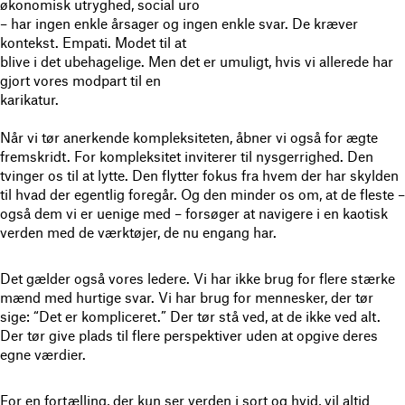
økonomisk utryghed, social uro
– har ingen enkle årsager og ingen enkle svar. De kræver
kontekst. Empati. Modet til at
blive i det ubehagelige. Men det er umuligt, hvis vi allerede har
gjort vores modpart til en
karikatur.
Når vi tør anerkende kompleksiteten, åbner vi også for ægte
fremskridt. For kompleksitet inviterer til nysgerrighed. Den
tvinger os til at lytte. Den flytter fokus fra hvem der har skylden
til hvad der egentlig foregår. Og den minder os om, at de fleste –
også dem vi er uenige med – forsøger at navigere i en kaotisk
verden med de værktøjer, de nu engang har.
Det gælder også vores ledere. Vi har ikke brug for flere stærke
mænd med hurtige svar. Vi har brug for mennesker, der tør
sige: “Det er kompliceret.” Der tør stå ved, at de ikke ved alt.
Der tør give plads til flere perspektiver uden at opgive deres
egne værdier.
For en fortælling, der kun ser verden i sort og hvid, vil altid