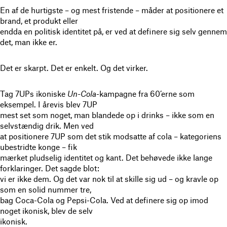
En af de hurtigste – og mest fristende – måder at positionere et
brand, et produkt eller
endda en politisk identitet på, er ved at definere sig selv gennem
det, man ikke er.
Det er skarpt. Det er enkelt. Og det virker.
Tag 7UPs ikoniske
Un-Cola
-kampagne fra 60’erne som
eksempel. I årevis blev 7UP
mest set som noget, man blandede op i drinks – ikke som en
selvstændig drik. Men ved
at positionere 7UP som det stik modsatte af cola – kategoriens
ubestridte konge – fik
mærket pludselig identitet og kant. Det behøvede ikke lange
forklaringer. Det sagde blot:
vi er ikke dem. Og det var nok til at skille sig ud – og kravle op
som en solid nummer tre,
bag Coca-Cola og Pepsi-Cola. Ved at definere sig op imod
noget ikonisk, blev de selv
ikonisk.