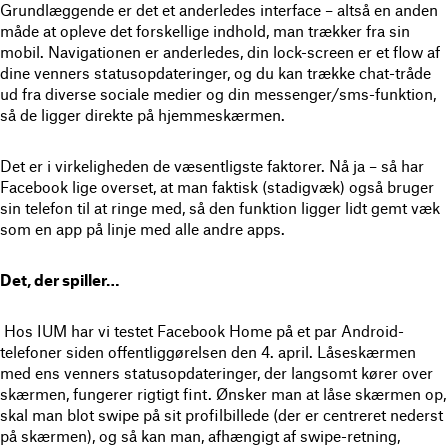
Grundlæggende er det et anderledes interface – altså en anden
måde at opleve det forskellige indhold, man trækker fra sin
mobil. Navigationen er anderledes, din lock-screen er et flow af
dine venners statusopdateringer, og du kan trække chat-tråde
ud fra diverse sociale medier og din messenger/sms-funktion,
så de ligger direkte på hjemmeskærmen.
Det er i virkeligheden de væsentligste faktorer. Nå ja – så har
Facebook lige overset, at man faktisk (stadigvæk) også bruger
sin telefon til at ringe med, så den funktion ligger lidt gemt væk
som en app på linje med alle andre apps.
Det, der spiller…
Hos IUM har vi testet Facebook Home på et par Android-
telefoner siden offentliggørelsen den 4. april. Låseskærmen
med ens venners statusopdateringer, der langsomt kører over
skærmen, fungerer rigtigt fint. Ønsker man at låse skærmen op,
skal man blot swipe på sit profilbillede (der er centreret nederst
på skærmen), og så kan man, afhængigt af swipe-retning,