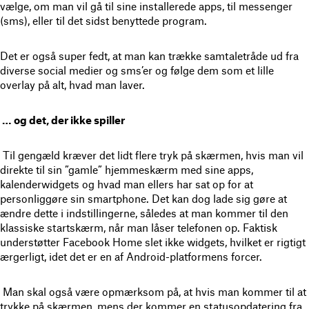
vælge, om man vil gå til sine installerede apps, til messenger
(sms), eller til det sidst benyttede program.
Det er også super fedt, at man kan trække samtaletråde ud fra
diverse social medier og sms’er og følge dem som et lille
overlay på alt, hvad man laver.
… og det, der ikke spiller
Til gengæld kræver det lidt flere tryk på skærmen, hvis man vil
direkte til sin ”gamle” hjemmeskærm med sine apps,
kalenderwidgets og hvad man ellers har sat op for at
personliggøre sin smartphone. Det kan dog lade sig gøre at
ændre dette i indstillingerne, således at man kommer til den
klassiske startskærm, når man låser telefonen op. Faktisk
understøtter Facebook Home slet ikke widgets, hvilket er rigtigt
ærgerligt, idet det er en af Android-platformens forcer.
Man skal også være opmærksom på, at hvis man kommer til at
trykke på skærmen, mens der kommer en statusopdatering fra