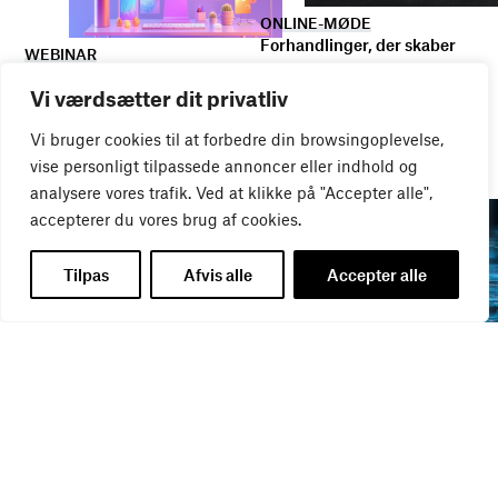
ONLINE-MØDE
Forhandlinger, der skaber
WEBINAR
resultater
Nye AI-funktioner i Adobe-
20
AUG
Vi værdsætter dit privatliv
pakken
18
AUG
Vi bruger cookies til at forbedre din browsingoplevelse,
vise personligt tilpassede annoncer eller indhold og
analysere vores trafik. Ved at klikke på "Accepter alle",
accepterer du vores brug af cookies.
Tilpas
Afvis alle
Accepter alle
WEBINAR
WEBINAR
It- og data-sikkerhed
Influencer marketing &
27
AUG
bureauansvar
26
AUG