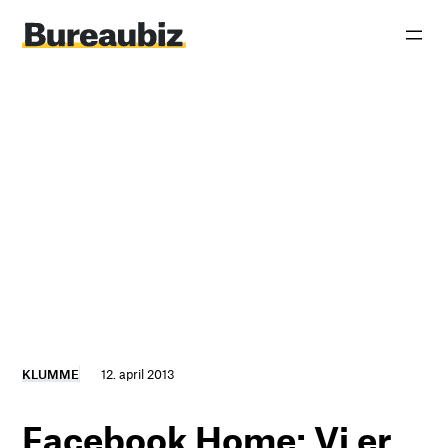
Spring
til
indhold
KLUMME
12. april 2013
Facebook Home: Vi er