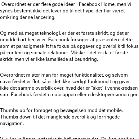
Overordnet er der flere gode ideer i Facebook Home, men vi
synes bestemt ikke det lever op til det hype, der har været
omkring denne lancering.
Og med så meget teknologi, er der et første skridt, og det er
umiddelbart her, vi er. Facebook forsøger at præsentere dette
som et paradigmeskift fra fokus på opgaver og overblik til fokus
på content og sociale relationer. Måske – det er da et første
skridt, men vi er ikke lamslåede af beundring.
Overordnet mister man for meget funktionalitet, og selvom
coverfeedet er flot, så er det ikke særligt funktionelt og giver
ikke det samme overblik over, hvad der er ”sket” i vennekredsen
som Facebook feedet i mobilappen eller i desktopversionen gør.
Thumbs up for forsøget og bevægelsen mod det mobile.
Thumbs down til det manglende overblik og forringede
navigation.
Vi vil nu alligevel opfordre folk til at prøve det. Du kan også se