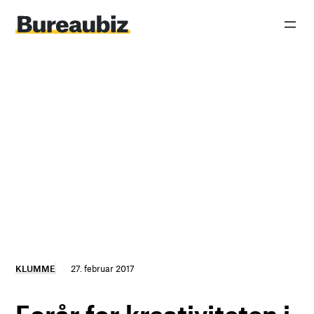
Spring
til
indhold
KLUMME
27. februar 2017
Forår for kreativiteten i