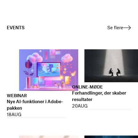
EVENTS
Se flere
ONLINE-MØDE
Forhandlinger, der skaber
WEBINAR
resultater
Nye AI-funktioner i Adobe-
20
AUG
pakken
18
AUG