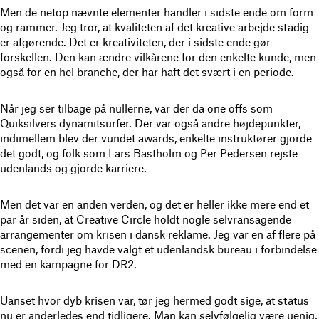
Men de netop nævnte elementer handler i sidste ende om form
og rammer. Jeg tror, at kvaliteten af det kreative arbejde stadig
er afgørende. Det er kreativiteten, der i sidste ende gør
forskellen. Den kan ændre vilkårene for den enkelte kunde, men
også for en hel branche, der har haft det svært i en periode.
Når jeg ser tilbage på nullerne, var der da one offs som
Quiksilvers dynamitsurfer. Der var også andre højdepunkter,
indimellem blev der vundet awards, enkelte instruktører gjorde
det godt, og folk som Lars Bastholm og Per Pedersen rejste
udenlands og gjorde karriere.
Men det var en anden verden, og det er heller ikke mere end et
par år siden, at Creative Circle holdt nogle selvransagende
arrangementer om krisen i dansk reklame. Jeg var en af flere på
scenen, fordi jeg havde valgt et udenlandsk bureau i forbindelse
med en kampagne for DR2.
Uanset hvor dyb krisen var, tør jeg hermed godt sige, at status
nu er anderledes end tidligere. Man kan selvfølgelig være uenig,