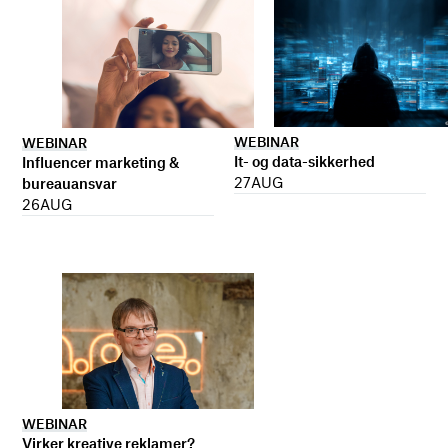
WEBINAR
WEBINAR
It- og data-sikkerhed
Influencer marketing &
27
AUG
bureauansvar
26
AUG
WEBINAR
Virker kreative reklamer?