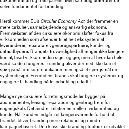
dokumentation og transparens. Men samtidig udfordrer de
selve fundamentet for branding.
Hertil kommer EU’s
Circular Economy Act,
der fremmer en
mere cirkulær, samarbejdende og ansvarlig økonomi.
Fremvæksten af den cirkulære økonomi skifter fokus fra
virksomheden som afsender til et helt økosystem af
leverandører, reparatører, genbrugspartnere, kunder og
dataudbydere. Brandets troværdighed afhænger ikke længere
kun af, hvad virksomheden siger og gør, men af hvordan hele
værdikæden fungerer. Branding bliver dermed ikke kun et
spørgsmål om kommunikation men også et spørgsmål om
systemdesign. Fremtidens brands skal fungere i systemer og
engagere til handling både indadtil og udadtil.
Mange nye cirkulære forretningsmodeller bygger på
abonnementer, leasing, reparation og genbrug frem for
engangskøb. Det ændrer relationen mellem virksomhed og
kunde. Når kunden indgår i et længerevarende forhold til
brandet, bliver branding mere relationel og mindre
kampagnebaseret. Den klassiske branding-toolbox er udviklet