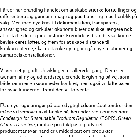
I årtier har branding handlet om at skabe stærke fortællinger og
differentiere sig gennem image og positionering med henblik på
salg. Men med nye krav til dokumentation, transparens,
ansvarlighed og cirkulær økonomi bliver det ikke længere nok
at fortælle den rigtige historie. Fremtidens brands skal kunne
bevise deres løfter, og frem for at skabe distance til
konkurrenterne, skal de tænke nyt og indgå i nye relationer og
samarbejskonstellationer.
Vi ved det jo godt. Udviklingen er allerede igang. Der er en
tsunami af ny og adfærdsregulerende lovgivning på vej, som
både rammer virksomheder konkret, men også vil løfte baren
for hvad kunderne i fremtiden vil forvente.
EU’s nye reguleringer på bæredygtighedsområdet ændrer den
måde vi fremover skal tænke på, herunder reguleringer som
Ecodesign for Sustainable Products Regulation
(ESPR),
Green
Claims Directive
, digitale produktpas og udvidet
producentansvar, handler umiddelbart om produkter,