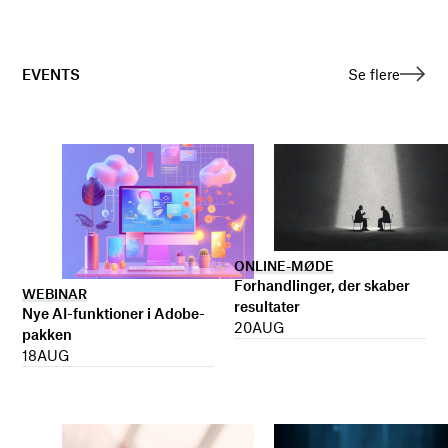
EVENTS
Se flere
ONLINE-MØDE
Forhandlinger, der skaber
WEBINAR
resultater
Nye AI-funktioner i Adobe-
20
AUG
pakken
18
AUG