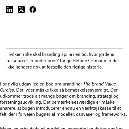
Hvilken rolle skal branding spille i en tid, hvor jordens
ressourcer er under pres? Ifølge Bettine Ortmann er det
ikke længere nok at fortælle den rigtige historie.
For nylig udgav jeg en bog om branding:
The Brand Value
Circles
. Det lyder måske ikke så bemærkelsesværdigt. Der
udkommer trods alt mange bøger om branding, strategi og
forretningsudvikling. Det bemærkelsesværdige er måske
snarere, at bogen introducerer endnu en værktøjskasse til et
felt, der i forvejen bugner af modeller, canvaser og frameworks.
Mens jeg arbejdede på modellen, begyndte jeg derfor også at