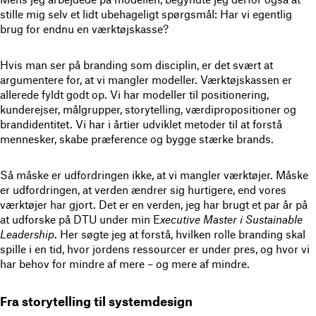
stille mig selv et lidt ubehageligt spørgsmål: Har vi egentlig
brug for endnu en værktøjskasse?
Hvis man ser på branding som disciplin, er det svært at
argumentere for, at vi mangler modeller. Værktøjskassen er
allerede fyldt godt op. Vi har modeller til positionering,
kunderejser, målgrupper, storytelling, værdipropositioner og
brandidentitet. Vi har i årtier udviklet metoder til at forstå
mennesker, skabe præference og bygge stærke brands.
Så måske er udfordringen ikke, at vi mangler værktøjer. Måske
er udfordringen, at verden ændrer sig hurtigere, end vores
værktøjer har gjort. Det er en verden, jeg har brugt et par år på
at udforske på DTU under min E
xecutive Master i Sustainable
Leadership
. Her søgte jeg at forstå, hvilken rolle branding skal
spille i en tid, hvor jordens ressourcer er under pres, og hvor vi
har behov for mindre af mere – og mere af mindre.
Fra storytelling til systemdesign