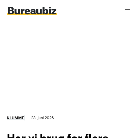
Spring
til
indhold
KLUMME
23. juni 2026
Har vi brug for flere