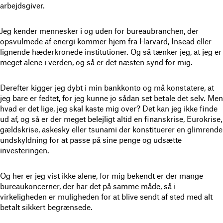
arbejdsgiver.
Jeg kender mennesker i og uden for bureaubranchen, der
opsvulmede af energi kommer hjem fra Harvard, Insead eller
lignende hæderkronede institutioner. Og så tænker jeg, at jeg er
meget alene i verden, og så er det næsten synd for mig.
Derefter kigger jeg dybt i min bankkonto og må konstatere, at
jeg bare er fedtet, for jeg kunne jo sådan set betale det selv. Men
hvad er det lige, jeg skal kaste mig over? Det kan jeg ikke finde
ud af, og så er der meget belejligt altid en finanskrise, Eurokrise,
gældskrise, askesky eller tsunami der konstituerer en glimrende
undskyldning for at passe på sine penge og udsætte
investeringen.
Og her er jeg vist ikke alene, for mig bekendt er der mange
bureaukoncerner, der har det på samme måde, så i
virkeligheden er muligheden for at blive sendt af sted med alt
betalt sikkert begrænsede.