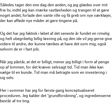
Således tager den ene dag den anden, og jeg glædes over mit
frie liv, indtil jeg kan mærke rastløsheden og trangen til at gøre
noget andet, forlade den vante rille og få greb om nye værktøjer,
der kan afføde nye måder at gøre tingene på.
Og det har jeg faktisk i løbet af det seneste år fundet en rimelig
og helt ubegribelig billig løsning på, og den ide vil jeg gerne give
videre til andre, der kunne tænkes at have det som mig, også
selvom de er i fast job.
Når jeg påstår, at det er billigt, mener jeg billigt i form af penge
op af lommen, for det kræver selvsagt tid. Tid man ikke kan
sælge til en kunde. Tid man må betragte som en investering i
sig selv.
Her i sommer har jeg for første gang konceptualiseret
proceduren. Jeg kalder det “grundforskning”, og ingredienserne
består af tre ting.