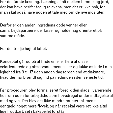
For det første læsning. Læsning af alt mellem himmel og jord,
der kan have perifer faglig relevans, men det er ikke nok, for
man skal også have nogen at tale med om de nye indsigter.
Derfor er den anden ingrediens gode venner eller
samarbejdspartnere, der læser og holder sig orienteret på
samme måde.
For det tredje højt til loftet.
Konceptet går ud på at finde en eller flere af disse
velorienterede og observante mennesker og lukke os inde i min
lejlighed fra 9 til 17 uden anden dagsorden end at diskutere,
hvad der har brændt sig ind på nethinden i den seneste tid.
Før proceduren blev formaliseret foregik den slags i varierende
tidsrum uden for arbejdstid som hovedregel under indtagelse af
mad og vin. Det blev det ikke mindre muntert af, men til
gengæld noget mere flyvsk, og når ret skal være ret ikke altid
lige frugtbart, set i bakspejlet forstås.