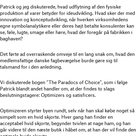
Patrick og jeg diskuterede, hvad udflytning af den fysiske
produktion af varer betyder for ideudvikling. Hvad sker der med
innovation og konceptudvikling, når hverken virksomhedens
egne symbolanalytikere eller deres højt betalte konsulenter kan
se, føle, lugte, smage eller høre, hvad der foregår på fabrikken i
baghaven?
Det førte ad overraskende omveje til en lang snak om, hvad den
medlemsfattige danske fagbevægelse burde gøre sig til
talsmand for i den anledning.
Vi diskuterede bogen “The Paradocs of Choice”, som i følge
Patrick blandt andet handler om, at der findes to slags
beslutningstagere: Optimizers og satisficers.
Optimizeren styrter byen rundt, selv når han skal købe noget så
simpelt som en hvid skjorte. Hver gang han finder en
acceptabel hvid skjorte, begynder tvivlen at nage ham, og han
går videre til den næste butik i håbet om, at han der vil finde den
optimale hvide skjorte.