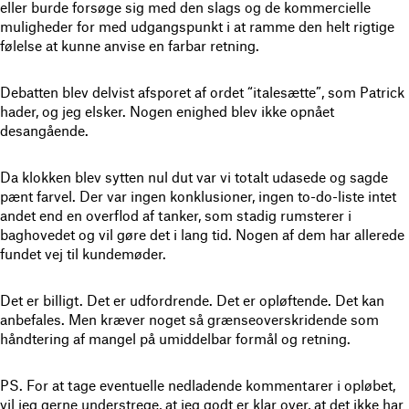
eller burde forsøge sig med den slags og de kommercielle
muligheder for med udgangspunkt i at ramme den helt rigtige
følelse at kunne anvise en farbar retning.
Debatten blev delvist afsporet af ordet “italesætte”, som Patrick
hader, og jeg elsker. Nogen enighed blev ikke opnået
desangående.
Da klokken blev sytten nul dut var vi totalt udasede og sagde
pænt farvel. Der var ingen konklusioner, ingen to-do-liste intet
andet end en overflod af tanker, som stadig rumsterer i
baghovedet og vil gøre det i lang tid. Nogen af dem har allerede
fundet vej til kundemøder.
Det er billigt. Det er udfordrende. Det er opløftende. Det kan
anbefales. Men kræver noget så grænseoverskridende som
håndtering af mangel på umiddelbar formål og retning.
PS. For at tage eventuelle nedladende kommentarer i opløbet,
vil jeg gerne understrege, at jeg godt er klar over, at det ikke har