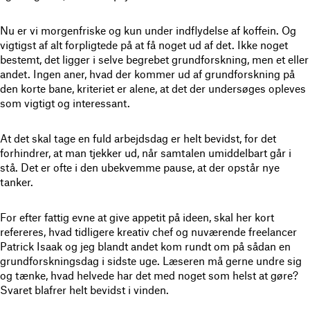
Nu er vi morgenfriske og kun under indflydelse af koffein. Og
vigtigst af alt forpligtede på at få noget ud af det. Ikke noget
bestemt, det ligger i selve begrebet grundforskning, men et eller
andet. Ingen aner, hvad der kommer ud af grundforskning på
den korte bane, kriteriet er alene, at det der undersøges opleves
som vigtigt og interessant.
At det skal tage en fuld arbejdsdag er helt bevidst, for det
forhindrer, at man tjekker ud, når samtalen umiddelbart går i
stå. Det er ofte i den ubekvemme pause, at der opstår nye
tanker.
For efter fattig evne at give appetit på ideen, skal her kort
refereres, hvad tidligere kreativ chef og nuværende freelancer
Patrick Isaak og jeg blandt andet kom rundt om på sådan en
grundforskningsdag i sidste uge. Læseren må gerne undre sig
og tænke, hvad helvede har det med noget som helst at gøre?
Svaret blafrer helt bevidst i vinden.