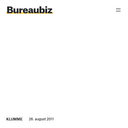
Spring
til
indhold
KLUMME
26. august 2011