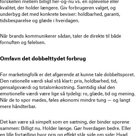
forskellen mellem billigt her-og-nu vs. en oplevelse eller
kvalitet, der holder længere. Giv forbrugeren valget, og
underbyg det med konkrete beviser: holdbarhed, garanti,
tidsbesparelse og glæde i hverdagen.
Når brands kommunikerer sådan, taler de direkte til både
fornuften og følelsen.
Omfavn det dobbelttydet forbrug
For marketingfolk er det afgørende at kunne tale dobbeltsporet.
Den rationelle værdi skal stå klart: pris, holdbarhed, tid,
gensalgsværdi og totalomkostning. Samtidig skal den
emotionelle værdi være lige så tydelig: ro, glæde, tid og mening.
Når de to spor mødes, føles økonomi mindre tung — og langt
mere håndterbar.
Det kan være så simpelt som en sætning, der binder sporene
sammen: Billigt nu. Holder længe. Gør hverdagen bedre. Eller
en lille fortælling hvor pris og effekt står side om side: Hvad