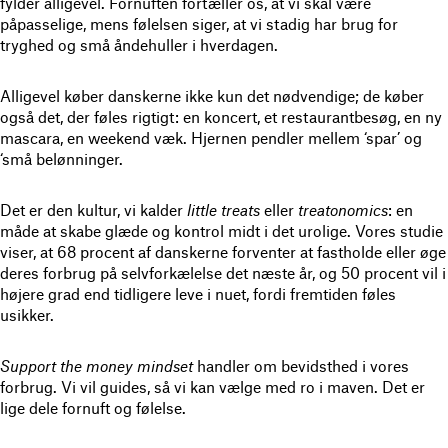
fylder alligevel. Fornuften fortæller os, at vi skal være
påpasselige, mens følelsen siger, at vi stadig har brug for
tryghed og små åndehuller i hverdagen.
Alligevel køber danskerne ikke kun det nødvendige; de køber
også det, der føles rigtigt: en koncert, et restaurantbesøg, en ny
mascara, en weekend væk. Hjernen pendler mellem ‘spar’ og
‘små belønninger.
Det er den kultur, vi kalder
little treats
eller
treatonomics
: en
måde at skabe glæde og kontrol midt i det urolige. Vores studie
viser, at 68 procent af danskerne forventer at fastholde eller øge
deres forbrug på selvforkælelse det næste år, og 50 procent vil i
højere grad end tidligere leve i nuet, fordi fremtiden føles
usikker.
Support the money mindset
handler om bevidsthed i vores
forbrug. Vi vil guides, så vi kan vælge med ro i maven. Det er
lige dele fornuft og følelse.