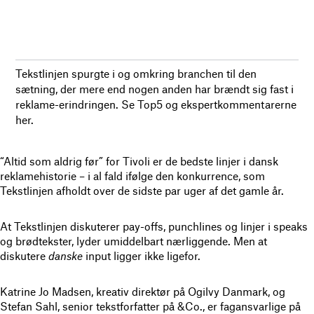
Tekstlinjen spurgte i og omkring branchen til den
sætning, der mere end nogen anden har brændt sig fast i
reklame-erindringen. Se Top5 og ekspertkommentarerne
her.
“Altid som aldrig før” for Tivoli er de bedste linjer i dansk
reklamehistorie – i al fald ifølge den konkurrence, som
Tekstlinjen afholdt over de sidste par uger af det gamle år.
At Tekstlinjen diskuterer pay-offs, punchlines og linjer i speaks
og brødtekster, lyder umiddelbart nærliggende. Men at
diskutere
danske
input ligger ikke ligefor.
Katrine Jo Madsen, kreativ direktør på Ogilvy Danmark, og
Stefan Sahl, senior tekstforfatter på &Co., er fagansvarlige på