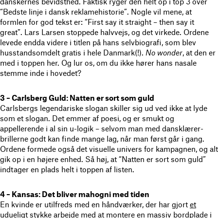
danskernes bevidsthed. Faktisk ryger den helt op i top 3 over
“Bedste linje i dansk reklamehistorie”. Nogle vil mene, at
formlen for god tekst er: “First say it straight – then say it
great”. Lars Larsen stoppede halvvejs, og det virkede. Ordene
levede endda videre i titlen på hans selvbiografi, som blev
husstandsomdelt gratis i hele Danmark(!).
No wonder
, at den er
med i toppen her. Og lur os, om du ikke hører hans nasale
stemme inde i hovedet?
3 – Carlsberg Guld: Natten er sort som guld
Carlsbergs legendariske slogan skiller sig ud ved ikke at lyde
som et slogan. Det emmer af poesi, og er smukt og
appellerende i al sin u-logik – selvom man med dansklærer-
brillerne godt kan finde mange lag, når man først går i gang.
Ordene formede også det visuelle univers for kampagnen, og alt
gik op i en højere enhed. Så høj, at “Natten er sort som guld”
indtager en plads helt i toppen af listen.
4 – Kansas: Det bliver mahogni med tiden
En kvinde er utilfreds med en håndværker, der har gjort
et
udueligt stykke arbejde
med at montere en massiv bordplade i