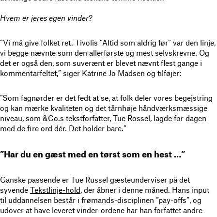
Hvem er jeres egen vinder?
”Vi må give folket ret. Tivolis “Altid som aldrig før” var den linje,
vi begge nævnte som den allerførste og mest selvskrevne. Og
det er også den, som suverænt er blevet nævnt flest gange i
kommentarfeltet,” siger Katrine Jo Madsen og tilføjer:
”Som fagnørder er det fedt at se, at folk deler vores begejstring
og kan mærke kvaliteten og det tårnhøje håndværksmæssige
niveau, som &Co.s tekstforfatter, Tue Rossel, lagde for dagen
med de fire ord dér. Det holder bare.”
”Har du en gæst med en tørst som en hest …”
Ganske passende er Tue Russel gæsteunderviser på det
syvende
Tekstlinje-hold
, der åbner i denne måned. Hans input
til uddannelsen består i frømands-disciplinen ”pay-offs”, og
udover at have leveret vinder-ordene har han forfattet andre