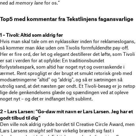
ned ad
memory lane
for os.”
Top5 med kommentar fra Tekstlinjens fagansvarlige
1 – Tivoli: Altid som aldrig før
Hvis man skal tale om en nyklassiker inden for reklameslogans,
så kommer man ikke uden om Tivolis formfuldendte pay-off.
Her er fire ord, der let og elegant destillerer det løfte, som Tivoli
er sat i verden for at opfylde: En traditionsbundet
forlystelsespark, som altid har noget nyt og overraskende i
ærmet. Rent sprogligt er der brugt et smukt retorisk greb med
modsætningerne “altid” og “aldrig”, og så er sætningen så
utrolig sand, at det næsten gør ondt. Et Tivoli-besøg er jo netop
lige dele genkendelsens glæde og spændingen ved at opleve
noget nyt – og det er indfanget helt sublimt.
2 – Lars Larsen: “Go-daw mit navn er Lars Larsen. Jeg har et
godt tilbud til dig”
Den ville nok aldrig rydde bordet til Creative Circle Award, men
Lars Larsens
straight sell
har virkelig brændt sig fast i