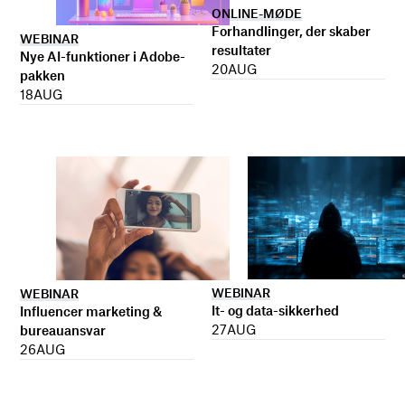
ONLINE-MØDE
Forhandlinger, der skaber
WEBINAR
resultater
Nye AI-funktioner i Adobe-
20
AUG
pakken
18
AUG
WEBINAR
WEBINAR
It- og data-sikkerhed
Influencer marketing &
27
AUG
bureauansvar
26
AUG