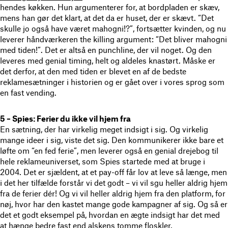
hendes køkken. Hun argumenterer for, at bordpladen er skæv,
mens han gør det klart, at det da er huset, der er skævt. “Det
skulle jo også have været mahogni!?”, fortsætter kvinden, og nu
leverer håndværkeren the killing argument: “Det bliver mahogni
med tiden!”. Det er altså en punchline, der vil noget. Og den
leveres med genial timing, helt og aldeles knastørt. Måske er
det derfor, at den med tiden er blevet en af de bedste
reklamesætninger i historien og er gået over i vores sprog som
en fast vending.
5 – Spies: Ferier du ikke vil hjem fra
En sætning, der har virkelig meget indsigt i sig. Og virkelig
mange ideer i sig, viste det sig. Den kommunikerer ikke bare et
løfte om “en fed ferie”, men leverer også en genial drejebog til
hele reklameuniverset, som Spies startede med at bruge i
2004. Det er sjældent, at et pay-off får lov at leve så længe, men
i det her tilfælde forstår vi det godt – vi vil sgu heller aldrig hjem
fra de ferier dér! Og vi vil heller aldrig hjem fra den platform, for
nøj, hvor har den kastet mange gode kampagner af sig. Og så er
det et godt eksempel på, hvordan en ægte indsigt har det med
at hænge bedre fast end alskens tomme floskler.