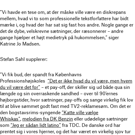
”Vi havde en tese om, at der måske ville være en diskrepans
mellem, hvad vi to som professionelle tekstforfattere har bidt
mærke i, og hvad der har sat sig fast hos andre. Nogle gange er
det de dybe, velskrevne sætninger, der ræsonnerer – andre
gange hjælper et højt medietryk på hukommelsen,” siger
Katrine Jo Madsen.
Stefan Sahl supplerer:
”Vi fik bud, der spandt fra Københavns
Professionshøjskoles
“Det er ikke hvad du vil være, men hvem
du vil være det for”
– et pay-off, der skiller sig ud både qua sin
længde og sin overraskende sandhed – over til 90’ernes
højborgstider, hvor sætninger, pay-offs og sange virkelig fik lov
til at blive sømmet godt fast med TV2-reklamesøm. Om det er
den bogstavsrims-syngende
“Katte ville vælge
Whiskas”
,
melodien fra DK Benzin
eller udødelige sætninger
som
“Jeg er sådan lidt latino”
fra TDC. De danske ord har
prentet sig i vores hjerner, og det har været en virkelig sjov tur