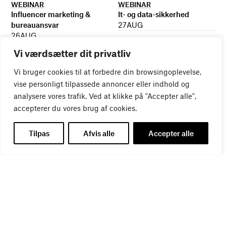
WEBINAR
WEBINAR
It- og data-sikkerhed
Influencer marketing &
27
AUG
bureauansvar
26
AUG
Vi værdsætter dit privatliv
Vi bruger cookies til at forbedre din browsingoplevelse,
vise personligt tilpassede annoncer eller indhold og
analysere vores trafik. Ved at klikke på "Accepter alle",
accepterer du vores brug af cookies.
Tilpas
Afvis alle
Accepter alle
WEBINAR
Virker kreative reklamer?
01
SEP