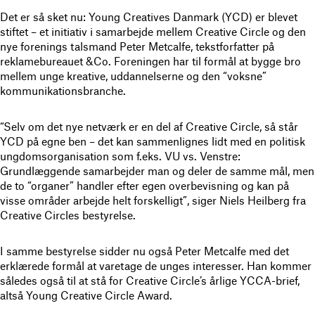
Det er så sket nu: Young Creatives Danmark (YCD) er blevet
stiftet – et initiativ i samarbejde mellem Creative Circle og den
nye forenings talsmand Peter Metcalfe, tekstforfatter på
reklamebureauet &Co. Foreningen har til formål at bygge bro
mellem unge kreative, uddannelserne og den “voksne”
kommunikationsbranche.
“Selv om det nye netværk er en del af Creative Circle, så står
YCD på egne ben – det kan sammenlignes lidt med en politisk
ungdomsorganisation som f.eks. VU vs. Venstre:
Grundlæggende samarbejder man og deler de samme mål, men
de to “organer” handler efter egen overbevisning og kan på
visse områder arbejde helt forskelligt”, siger Niels Heilberg fra
Creative Circles bestyrelse.
I samme bestyrelse sidder nu også Peter Metcalfe med det
erklærede formål at varetage de unges interesser. Han kommer
således også til at stå for Creative Circle’s årlige YCCA-brief,
altså Young Creative Circle Award.