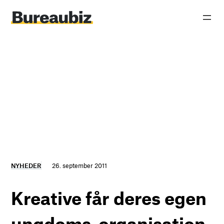
Spring
til
indhold
NYHEDER
26. september 2011
Kreative får deres egen
ungdoms-organisation