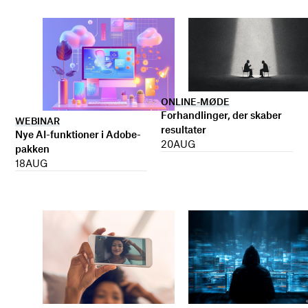
ONLINE-MØDE
Forhandlinger, der skaber
WEBINAR
resultater
Nye AI-funktioner i Adobe-
20
AUG
pakken
18
AUG