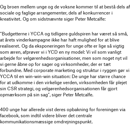
Og broen mellem unge og de voksne kommer til at bestå dels af
sociale og faglige arrangementer, dels af konkurrencer i
kreativitet. Og om sidstnævnte siger Peter Metcalfe:
“Budgetterne i YCCA og tidligere guldspiren har været så små,
at årets vinderkampagne ikke har haft mulighed for at blive
realiseret. Og da eksponeringen for unge ofte er lige så vigtig
som æren, afprøver vi i YCD en ny model: Vi vil som vanligt
arbejde for velgørenhedsorganisationer, men som noget nyt vil
vi gerne åbne op for sager og virksomheder, der er tæt
forbundne. Med corporate marketing og struktur i ryggen gør vi
YCCA til en win-win-win situation: De unge har større chance
for at udkomme i den virkelige verden, virksomheden får plejet
sin CSR strategi, og velgørenhedsorganisationen får gjort
opmærksom på sin sag”, siger Peter Metcalfe.
400 unge har allerede vist deres opbakning for foreningen via
facebook, som indtil videre bliver det centrale
kommunikationsmæssige omdrejningspunkt.