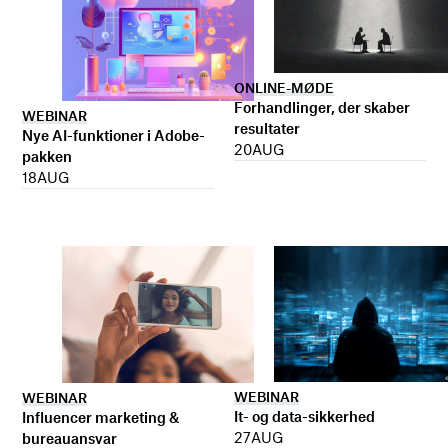
ONLINE-MØDE
Forhandlinger, der skaber
WEBINAR
resultater
Nye AI-funktioner i Adobe-
20
AUG
pakken
18
AUG
WEBINAR
WEBINAR
It- og data-sikkerhed
Influencer marketing &
27
AUG
bureauansvar