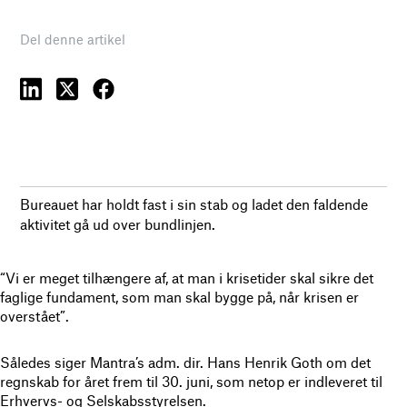
Del denne artikel
Bureauet har holdt fast i sin stab og ladet den faldende
aktivitet gå ud over bundlinjen.
“Vi er meget tilhængere af, at man i krisetider skal sikre det
faglige fundament, som man skal bygge på, når krisen er
overstået”.
Således siger Mantra’s adm. dir. Hans Henrik Goth om det
regnskab for året frem til 30. juni, som netop er indleveret til
Erhvervs- og Selskabsstyrelsen.