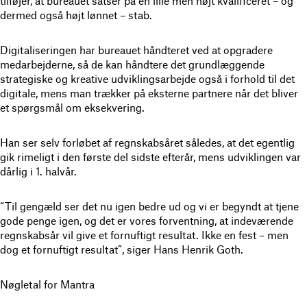
tilføjer, at bureauet satser på en lille men højt kvalificeret – og
dermed også højt lønnet – stab.
Digitaliseringen har bureauet håndteret ved at opgradere
medarbejderne, så de kan håndtere det grundlæggende
strategiske og kreative udviklingsarbejde også i forhold til det
digitale, mens man trækker på eksterne partnere når det bliver
et spørgsmål om eksekvering.
Han ser selv forløbet af regnskabsåret således, at det egentlig
gik rimeligt i den første del sidste efterår, mens udviklingen var
dårlig i 1. halvår.
“Til gengæld ser det nu igen bedre ud og vi er begyndt at tjene
gode penge igen, og det er vores forventning, at indeværende
regnskabsår vil give et fornuftigt resultat. Ikke en fest – men
dog et fornuftigt resultat”, siger Hans Henrik Goth.
Nøgletal for Mantra