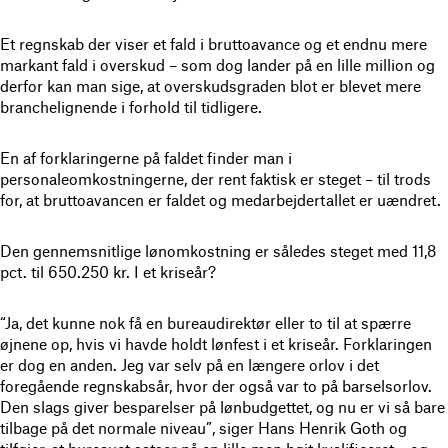
Et regnskab der viser et fald i bruttoavance og et endnu mere
markant fald i overskud – som dog lander på en lille million og
derfor kan man sige, at overskudsgraden blot er blevet mere
branchelignende i forhold til tidligere.
En af forklaringerne på faldet finder man i
personaleomkostningerne, der rent faktisk er steget – til trods
for, at bruttoavancen er faldet og medarbejdertallet er uændret.
Den gennemsnitlige lønomkostning er således steget med 11,8
pct. til 650.250 kr. I et kriseår?
“Ja, det kunne nok få en bureaudirektør eller to til at spærre
øjnene op, hvis vi havde holdt lønfest i et kriseår. Forklaringen
er dog en anden. Jeg var selv på en længere orlov i det
foregående regnskabsår, hvor der også var to på barselsorlov.
Den slags giver besparelser på lønbudgettet, og nu er vi så bare
tilbage på det normale niveau”, siger Hans Henrik Goth og