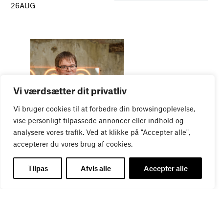
26
AUG
Vi værdsætter dit privatliv
Vi bruger cookies til at forbedre din browsingoplevelse,
WEBINAR
vise personligt tilpassede annoncer eller indhold og
Virker kreative reklamer?
analysere vores trafik. Ved at klikke på "Accepter alle",
01
SEP
accepterer du vores brug af cookies.
Tilpas
Afvis alle
Accepter alle