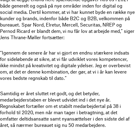
både generelt og også på nye områder inden for digital og
social media. Dertil kommer, at vi har kunnet byde en række nye
kunder og brands, indenfor både B2C og B2B, velkommen på
bureauet. Spar Nord, Elretur, Mercell, Securitas, NREP og
Pernod Ricard er blandt dem, vi nu får lov at arbejde med,” siger
Jens Thrane-Møller fortsætter:
“Igennem de senere år har vi gjort en endnu stærkere indsats
for sideløbende at sikre, at vi får udviklet vores kompetencer,
ikke mindst på kreativitet og digitale ydelser. Jeg er overbevist
om, at det er denne kombination, der gør, at vi i år kan levere
vores bedste regnskab til dato.”
Samtidig er året sluttet ret godt, og det betyder,
medarbejderstaben er blevet udvidet ind i det nye år.
Regnskabet fortæller om et stabilt medarbejdertal på 38 i
forhold til 2020, men når man tager i betragtning, at det
omfatter deltidsansatte samt nyansættelser i den sidste del af
året, så nærmer bureauet sig nu 50 medarbejdere.