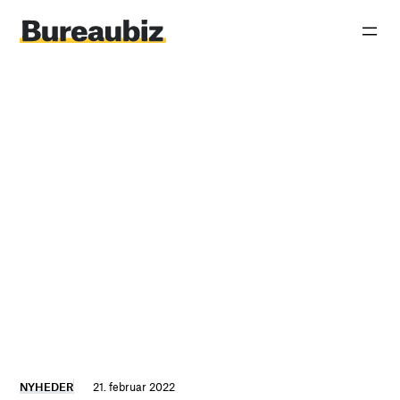
Spring
til
indhold
NYHEDER
21. februar 2022