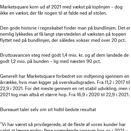
Marketsquare kom ud af 2021 med vækst på toplinjen – dog
ikke en vækst, der får nogen til at falde ned af stolen.
Den gode historie i regnskabet finder man på bundlinjen. Det er
nemlig lykkedes at få langt størstedelen af væksten på toppen
flyttet ned på bundlinjen, der således vokser med over 20 pct.
Bruttoavancen steg med godt 1,4 mio. kr. og af dem landede de
godt 1,2 mio. på bunden – lig med næsten 90 pct.
Generelt har Marketsquare forbedret sin indtjening igennem en
årrække, hvis man kigger på overskudsgraden. Fra 11,2 i 2017 til
22,9 i 2021. For det meste gennem en ret stabil udvikling, men i
2021 tog man altså et større hop. Fra 16,9 i 2020 til 22,9 i 2021.
Bureauet taler selv om sit hidtil bedste resultat
”Vi har været så privilegerede, at de fleste af vores kunder har
valgt at lægge endnu flere spændende opgaver hos os i 2021 –