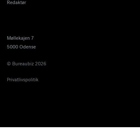
Redaktør
24 27 32 38
pia@bureaubiz.dk
Møllekajen 7
5000 Odense
© Bureaubiz 2026
Privatlivspolitik