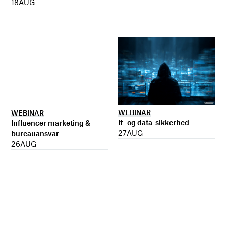
18
AUG
WEBINAR
WEBINAR
It- og data-sikkerhed
Influencer marketing &
27
AUG
bureauansvar
26
AUG