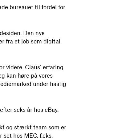
ade bureauet til fordel for
ndesiden. Den nye
 fra et job som digital
or videre. Claus’ erfaring
jeg kan høre på vores
t mediemarked under hastig
fter seks år hos eBay.
nkt og stærkt team som er
 set hos MEC, f.eks.