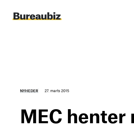
Spring
til
indhold
NYHEDER
27. marts 2015
MEC henter 