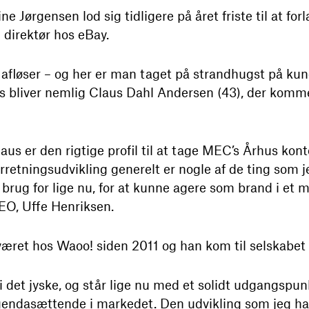
 Jørgensen lod sig tidligere på året friste til at forl
 direktør hos eBay.
afløser – og her er man taget på strandhugst på ku
s bliver nemlig Claus Dahl Andersen (43), der kommer
aus er den rigtige profil til at tage MEC’s Århus kont
orretningsudvikling generelt er nogle af de ting som 
t brug for lige nu, for at kunne agere som brand i e
EO, Uffe Henriksen.
æret hos Waoo! siden 2011 og han kom til selskabet e
i det jyske, og står lige nu med et solidt udgangspu
agendasættende i markedet. Den udvikling som jeg har