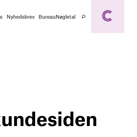
creativeclub.d
k
s
Nyhedsbrev
BureauNøgletal
Søg
kundesiden