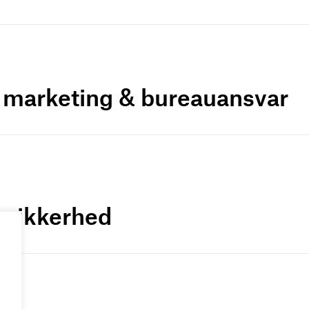
r marketing & bureauansvar
a-sikkerhed