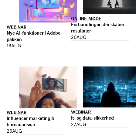
ONLINE-MØDE
Forhandlinger, der skaber
WEBINAR
resultater
Nye AI-funktioner i Adobe-
20
AUG
pakken
18
AUG
WEBINAR
WEBINAR
It- og data-sikkerhed
Influencer marketing &
27
AUG
bureauansvar
26
AUG