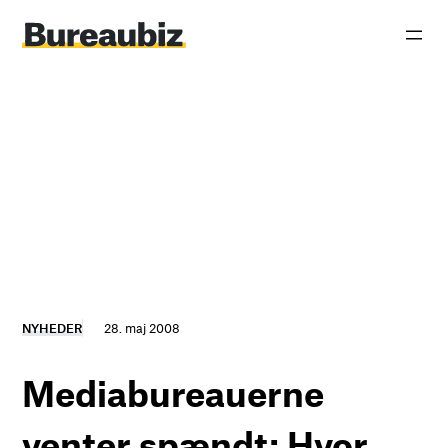
Spring
til
indhold
NYHEDER
28. maj 2008
Mediabureauerne
venter spændt: Hvor