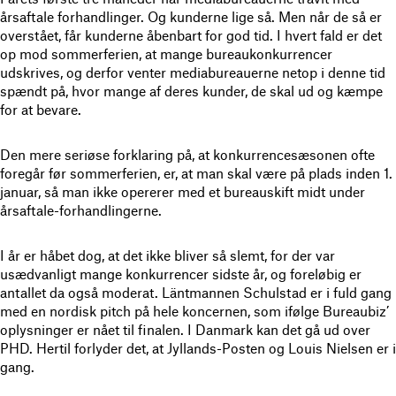
årsaftale forhandlinger. Og kunderne lige så. Men når de så er
overstået, får kunderne åbenbart for god tid. I hvert fald er det
op mod sommerferien, at mange bureaukonkurrencer
udskrives, og derfor venter mediabureauerne netop i denne tid
spændt på, hvor mange af deres kunder, de skal ud og kæmpe
for at bevare.
Den mere seriøse forklaring på, at konkurrencesæsonen ofte
foregår før sommerferien, er, at man skal være på plads inden 1.
januar, så man ikke opererer med et bureauskift midt under
årsaftale-forhandlingerne.
I år er håbet dog, at det ikke bliver så slemt, for der var
usædvanligt mange konkurrencer sidste år, og foreløbig er
antallet da også moderat. Läntmannen Schulstad er i fuld gang
med en nordisk pitch på hele koncernen, som ifølge Bureaubiz’
oplysninger er nået til finalen. I Danmark kan det gå ud over
PHD. Hertil forlyder det, at Jyllands-Posten og Louis Nielsen er i
gang.