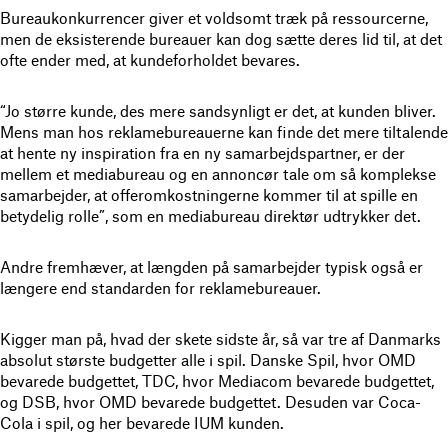
Bureaukonkurrencer giver et voldsomt træk på ressourcerne,
men de eksisterende bureauer kan dog sætte deres lid til, at det
ofte ender med, at kundeforholdet bevares.
“Jo større kunde, des mere sandsynligt er det, at kunden bliver.
Mens man hos reklamebureauerne kan finde det mere tiltalende
at hente ny inspiration fra en ny samarbejdspartner, er der
mellem et mediabureau og en annoncør tale om så komplekse
samarbejder, at offeromkostningerne kommer til at spille en
betydelig rolle”, som en mediabureau direktør udtrykker det.
Andre fremhæver, at længden på samarbejder typisk også er
længere end standarden for reklamebureauer.
Kigger man på, hvad der skete sidste år, så var tre af Danmarks
absolut største budgetter alle i spil. Danske Spil, hvor OMD
bevarede budgettet, TDC, hvor Mediacom bevarede budgettet,
og DSB, hvor OMD bevarede budgettet. Desuden var Coca-
Cola i spil, og her bevarede IUM kunden.