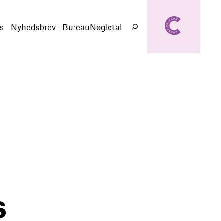
creativeclub.d
k
s
Nyhedsbrev
BureauNøgletal
Søg
s