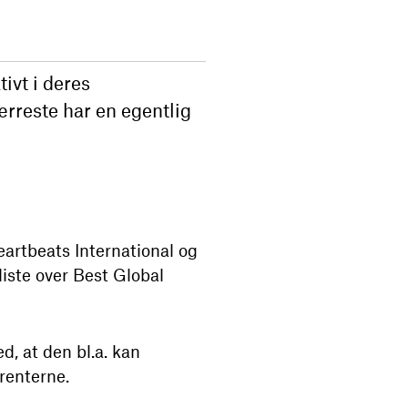
ivt i deres
ærreste har en egentlig
artbeats International og
iste over Best Global
, at den bl.a. kan
renterne.