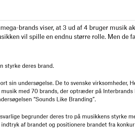
mega-brands viser, at 3 ud af 4 bruger musik akt
ikken vil spille en endnu større rolle. Men de f
n styrke deres brand.
ort sin undersøgelse. De to svenske virksomheder, He
 musik med 70 brands, der optræder på Interbrands l
undersøgelsen “Sounds Like Branding”.
varlige begrunder deres tro på musikkens styrke med
indtryk af brandet og positionere brandet fra konkur