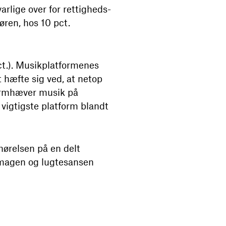
rlige over for rettigheds-
øren, hos 10 pct.
ct.). Musikplatformenes
 hæfte sig ved, at netop
 fermhæver musik på
vigtigste platform blandt
ørelsen på en delt
Smagen og lugtesansen