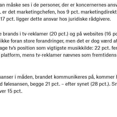
n måske ses i de personer, der er koncernernes ansva
. er det marketingchefen, hos 9 pct. marketingdirekt
7 pct. ligger dette ansvar hos juridiske rådgivere.
e brands i tv-reklamer (20 pct.) og på websites (16 p
ikke foran store forandringer, men det er dog værd at
rtage tv’s position som vigtigste musikkilde: 22 pct.
 platform, mens tv-reklamer nævnes som fremtidens 
 sanser i måden, brandet kommunikeres på, kommer h
ølesansen, begge 21 pct. – efter synet (28 pct.). 
er 15 pct.