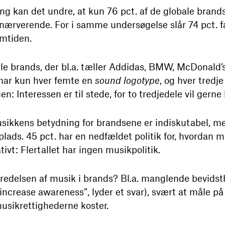
 kan det undre, at kun 76 pct. af de globale brands
nærverende. For i samme undersøgelse slår 74 pct. fas
emtiden.
e brands, der bl.a. tæller Addidas, BMW, McDonald’s, 
har kun hver femte en
sound logotype
, og hver tredj
n: Interessen er til stede, for to tredjedele vil gerne
usikkens betydning for brandsene er indiskutabel, m
plads. 45 pct. har en nedfældet politik for, hvordan
ivt: Flertallet har ingen musikpolitik.
edelsen af musik i brands? Bl.a. manglende bevidsthe
t increase awareness”, lyder et svar), svært at måle på
musikrettighederne koster.