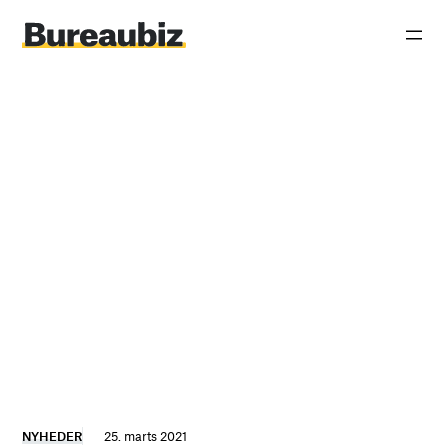
Spring
til
indhold
NYHEDER
25. marts 2021