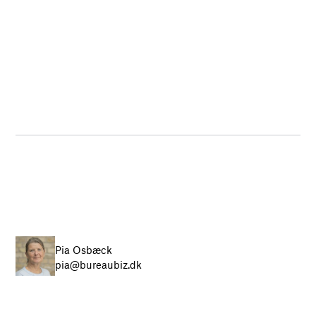
Pia Osbæck
pia@bureaubiz.dk