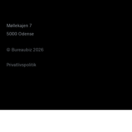
24 27 32 38
pia@bureaubiz.dk
Møllekajen 7
5000 Odense
© Bureaubiz 2026
Privatlivspolitik