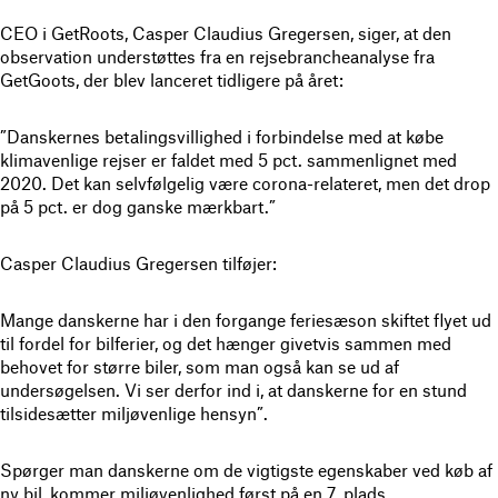
CEO i GetRoots, Casper Claudius Gregersen, siger, at den
observation understøttes fra en rejsebrancheanalyse fra
GetGoots, der blev lanceret tidligere på året:
”Danskernes betalingsvillighed i forbindelse med at købe
klimavenlige rejser er faldet med 5 pct. sammenlignet med
2020. Det kan selvfølgelig være corona-relateret, men det drop
på 5 pct. er dog ganske mærkbart.”
Casper Claudius Gregersen tilføjer:
Mange danskerne har i den forgange feriesæson skiftet flyet ud
til fordel for bilferier, og det hænger givetvis sammen med
behovet for større biler, som man også kan se ud af
undersøgelsen. Vi ser derfor ind i, at danskerne for en stund
tilsidesætter miljøvenlige hensyn”.
Spørger man danskerne om de vigtigste egenskaber ved køb af
ny bil, kommer miljøvenlighed først på en 7. plads.