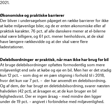
2021.
Økonomiske og praktiske barrierer
Der bliver i undersøgelsen påpeget en række barrierer for ikke
at købe miljøvenlige biler, og de er enten økonomiske eller af
praktisk karakter. 76 pct. af alle danskere mener at el-bilerne
skal være billigere, og 61 pct. mener henholdsvis, at de skal
have længere rækkevidde og at der skal være flere
ladestationer.
Delebilsordninger er praktisk, når man ikke har brug for bil
At bruge delebilsordninger opfattes formodentlig som mere
miljøvenligt end selv at købe og eje en bil. Men her er det stadig
kun 12 pct. – som dog er en pæn stigning i forhold til i 2018,
hvor det kun var 7 pct. – der har anvendt en delebilsordning.
Og af dem, der har brugt en deletidsbilsordning, svarer næsten
halvdelen (42 pct), at årsagen er, at de kun bruger en bil
lejlighedsvist. Der er ingen årsag – med mindre den ligger
under de 19 pct. – angivet i forbindelse med miljøvenlighed.