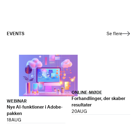
EVENTS
Se flere
ONLINE-MØDE
Forhandlinger, der skaber
WEBINAR
resultater
Nye AI-funktioner i Adobe-
20
AUG
pakken
18
AUG