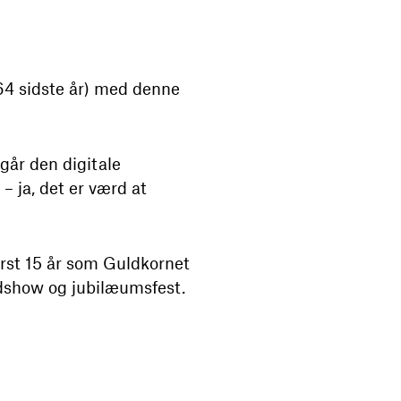
64 sidste år) med denne
 går den digitale
– ja, det er værd at
Først 15 år som Guldkornet
rdshow og jubilæumsfest.