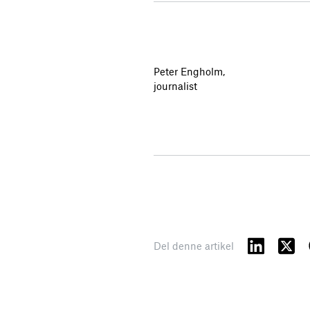
Peter Engholm,
journalist
Del denne artikel