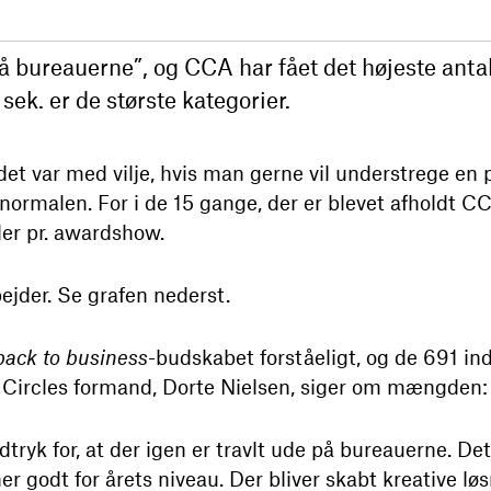
på bureauerne”, og CCA har fået det højeste antal 
ek. er de største kategorier.
det var med vilje, hvis man gerne vil understrege en 
l normalen. For i de 15 gange, der er blevet afholdt C
der pr. awardshow.
ejder. Se grafen nederst.
back to business
-budskabet forståeligt, og de 691 in
e Circles formand, Dorte Nielsen, siger om mængden:
dtryk for, at der igen er travlt ude på bureauerne. Det
er godt for årets niveau. Der bliver skabt kreative løs