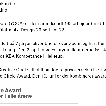
sekunder
ting
ward (YCCA) er der i år indsendt 188 arbejder (mod 1
Digital 47, Design 26 og Film 22.
lt på 7 juryer, bliver briefet over Zoom, og herefter
ne i gang. Den 2. april mødes jurymedlemmerne fysisk 
 hos KEA Kompetance i Hellerup.
 Creative Circle afholdt sin første prisoverrækkelse. 
ve Circle Award. Den 10. juni er der kombineret awa