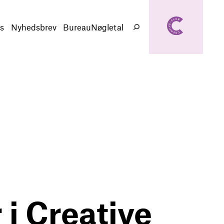
creativeclub.d
k
s
Nyhedsbrev
BureauNøgletal
Søg
i Creative