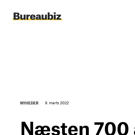
Spring
til
indhold
NYHEDER
9. marts 2022
Næsten 700 a