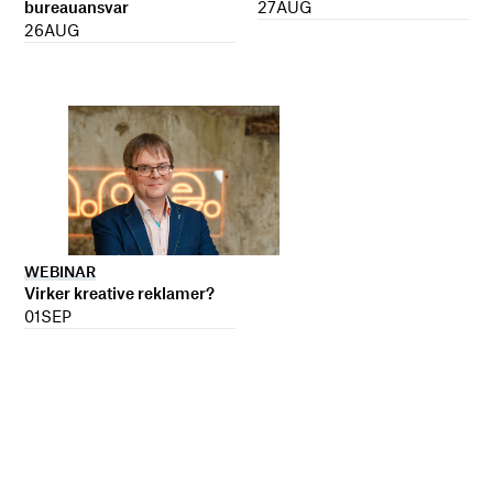
27
AUG
bureauansvar
26
AUG
WEBINAR
Virker kreative reklamer?
01
SEP