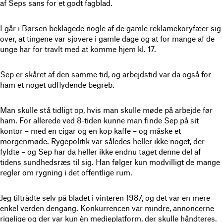
af Seps sans for et godt fagblad.
I går i Børsen beklagede nogle af de gamle reklamekoryfæer sig
over, at tingene var sjovere i gamle dage og at for mange af de
unge har for travlt med at komme hjem kl. 17.
Sep er skåret af den samme tid, og arbejdstid var da også for
ham et noget udflydende begreb.
Man skulle stå tidligt op, hvis man skulle møde på arbejde før
ham. For allerede ved 8-tiden kunne man finde Sep på sit
kontor – med en cigar og en kop kaffe – og måske et
morgenmøde. Rygepolitik var således heller ikke noget, der
fyldte – og Sep har da heller ikke endnu taget denne del af
tidens sundhedsræs til sig. Han følger kun modvilligt de mange
regler om rygning i det offentlige rum.
Jeg tiltrådte selv på bladet i vinteren 1987, og det var en mere
enkel verden dengang. Konkurrencen var mindre, annoncerne
rigelige og der var kun èn medieplatform, der skulle håndteres.