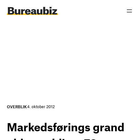
Spring
til
indhold
OVERBLIK
4. oktober 2012
Markedsførings grand