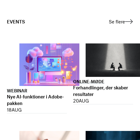
EVENTS
Se flere
ONLINE-MØDE
Forhandlinger, der skaber
WEBINAR
resultater
Nye AI-funktioner i Adobe-
20
AUG
pakken
18
AUG