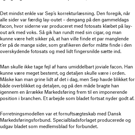
Det mindst enkle var Sep’s korrekturlæsning. Den foregik, når
alle sider var færdig lay-outet – dengang på den gammeldags
facon, hvor siderne var produceret med fotosats klæbet på lay-
out ark med voks. Så gik han rundt med sin cigar, og man
kunne være helt sikker på, at han ville finde et par manglende
t’er på de mange sider, som grafikeren derfor måtte finde i den
overskydende fotosats og med lidt fingersnilde sætte ind.
Man skulle ikke tage fejl af hans umiddelbart joviale facon. Han
kunne være meget bestemt, og detaljen skulle være i orden.
Måske kan man grine lidt af det i dag, men Sep havde blikket for
både overblikket og detaljen, og på den måde bragte han
igennem en årrække Markedsføring frem til en imponerende
position i branchen. Et arbejde som bladet fortsat nyder godt af.
Forretningsmodellen var et fornuftsægteskab med Dansk
Markedsføringsforbund. Specialbladsforlaget producerede og
udgav bladet som medlemsblad for forbundet.