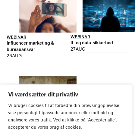
WEBINAR
WEBINAR
It- og data-sikkerhed
Influencer marketing &
27
AUG
bureauansvar
26
AUG
Vi værdsætter dit privatliv
Vi bruger cookies til at forbedre din browsingoplevelse,
vise personligt tilpassede annoncer eller indhold og
analysere vores trafik. Ved at klikke på "Accepter alle",
WEBINAR
accepterer du vores brug af cookies.
Virker kreative reklamer?
01
SEP