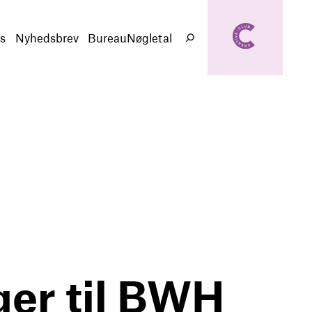
creativeclub.d
k
s
Nyhedsbrev
BureauNøgletal
Søg
er til BWH