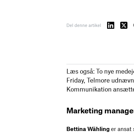
Del denne artikel
Læs også: To nye medeje
Friday, Telmore udnævn
Kommunikation ansætter
Marketing manager
Bettina Wähling
er ansat