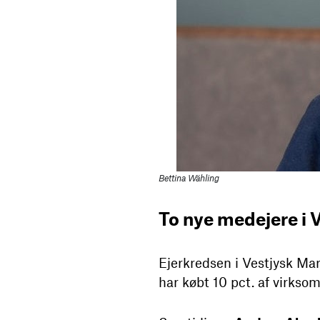
Bettina Wähling
To nye medejere i 
Ejerkredsen i Vestjysk M
har købt 10 pct. af virkso