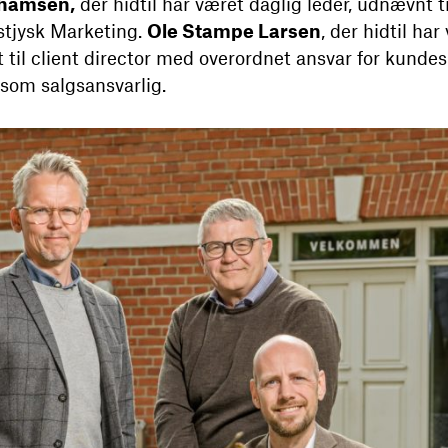
hamsen,
der hidtil har været daglig leder, udnævnt t
stjysk Marketing.
Ole Stampe Larsen
, der hidtil har
 til client director med overordnet ansvar for kund
 som salgsansvarlig.