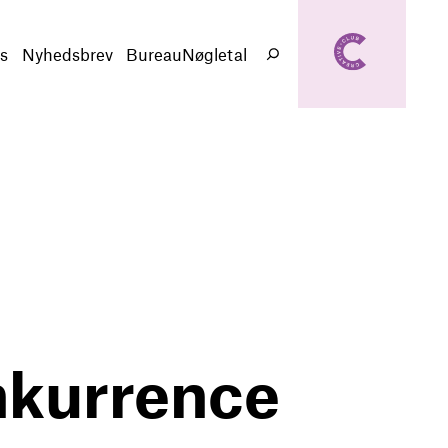
creativeclub.d
k
s
Nyhedsbrev
BureauNøgletal
Søg
nkurrence