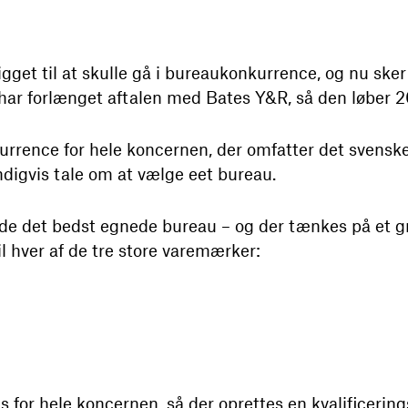
get til at skulle gå i bureaukonkurrence, og nu sker
 har forlænget aftalen med Bates Y&R, så den løber 2
kurrence for hele koncernen, der omfatter det svens
digvis tale om at vælge eet bureau.
nde det bedst egnede bureau – og der tænkes på et 
il hver af de tre store varemærker:
 for hele koncernen, så der oprettes en kvalificerings