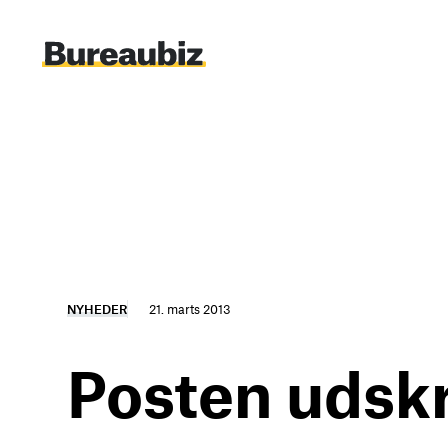
Spring
til
indhold
NYHEDER
21. marts 2013
Posten udsk