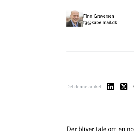
Finn Graversen
fg@kabelmail.dk
Del denne artikel
Der bliver tale om en n