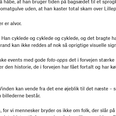
 håbe, at han bruger tiden på bagsædet til et sprog
omatgulve uden, at han kaster total skam over Lille
er er alvor.
 Han cyklede og cyklede og cyklede, og det bragte 
rand kan ikke reddes af nok så oprigtige visuelle sign
iske events med gode
foto-opps
det i forvejen stærke b
 den historie, de i forvejen har fået fortalt og har købt
 Vinden kan vende fra det ene øjeblik til det næste – sæ
 billederne består.
 for vi mennesker bryder os ikke om folk, der slår på 