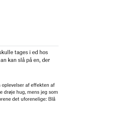
kulle tages i ed hos
an kan slå på en, der
plevelser af effekten af
lse drøje hug, mens jeg som
orene det uforenelige: Blå