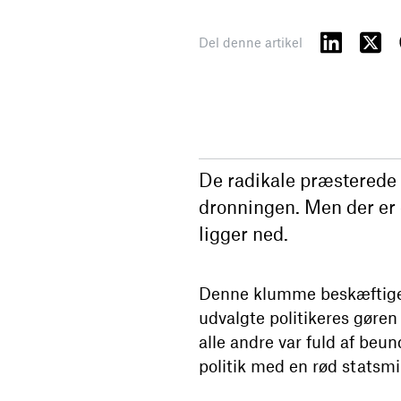
Del denne artikel
De radikale præsterede 
dronningen. Men der er 
ligger ned.
Denne klumme beskæftigede
udvalgte politikeres gøren
alle andre var fuld af beu
politik med en rød statsmin