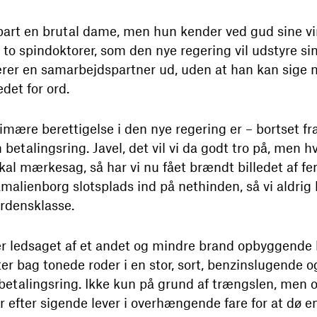
art en brutal dame, men hun kender ved gud sine virk
to spindoktorer, som den nye regering vil udstyre si
r en samarbejdspartner ud, uden at han kan sige nog
edet for ord.
rimære berettigelse i den nye regering er – bortset 
betalingsring. Javel, det vil vi da godt tro på, men hv
kal mærkesag, så har vi nu fået brændt billedet af fe
 Amalienborg slotsplads ind på nethinden, så vi aldri
rdensklasse.
t er ledsaget af et andet og mindre brand opbyggend
ter bag tonede roder i en stor, sort, benzinslugende
n betalingsring. Ikke kun på grund af trængslen, men 
efter sigende lever i overhængende fare for at dø en a