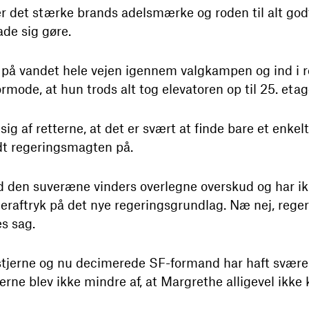
 er det stærke brands adelsmærke og roden til alt go
ade sig gøre.
 på vandet hele vejen igennem valgkampen og ind i 
rmode, at hun trods alt tog elevatoren op til 25. etag
 sig af retterne, at det er svært at finde bare et enk
dt regeringsmagten på.
 den suveræne vinders overlegne overskud og har ik
ngeraftryk på det nye regeringsgrundlag. Næ nej, rege
es sag.
kstjerne og nu decimerede SF-formand har haft svære
e blev ikke mindre af, at Margrethe alligevel ikke 