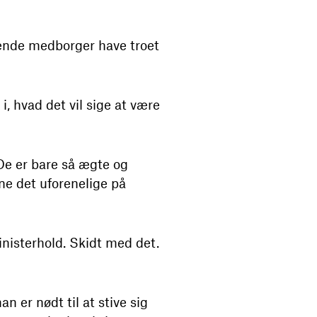
gående medborger have troet
i, hvad det vil sige at være
 De er bare så ægte og
ene det uforenelige på
ministerhold. Skidt med det.
an er nødt til at stive sig