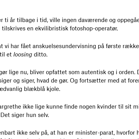
der ti år tilbage i tid, ville ingen daværende og oppe
tilskrives en ekvilibristisk fotoshop-operatør.
 at vi har fået anskuelsesundervisning på første række 
til et
loosing
ditto.
ør lige nu, bliver opfattet som autentisk og i orden.
siger og siger, hvad de gør. Og fortsætter med at for
ædvanlig blækblå kjole.
argrethe ikke lige kunne finde nogen kvinder til sit 
Det siger hun selv.
nbart ikke selv på, at han er minister-parat, hvorfor h