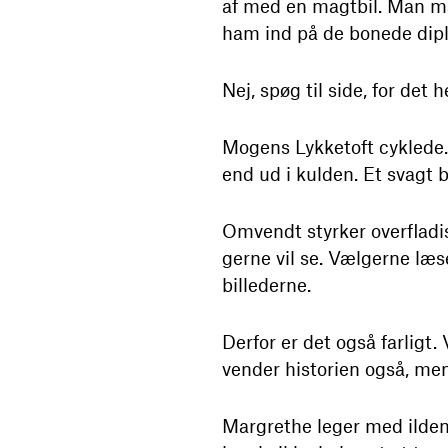
af med en magtbil. Man må
ham ind på de bonede dipl
Nej, spøg til side, for det h
Mogens Lykketoft cyklede.
end ud i kulden. Et svagt b
Omvendt styrker overflad
gerne vil se. Vælgerne læser
billederne.
Derfor er det også farligt.
vender historien også, men
Margrethe leger med ilden,