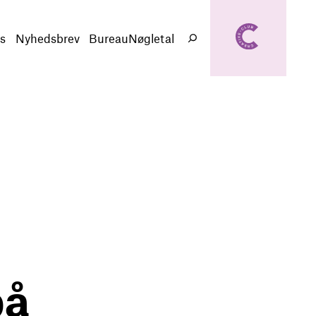
creativeclub.d
k
s
Nyhedsbrev
BureauNøgletal
Søg
på