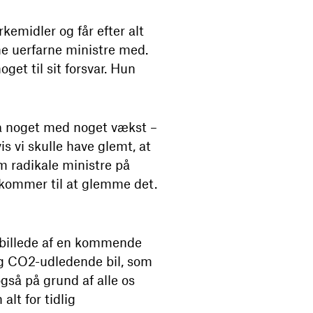
emidler og får efter alt
ne uerfarne ministre med.
et til sit forsvar. Hun
fra noget med noget vækst –
is vi skulle have glemt, at
m radikale ministre på
g kommer til at glemme det.
e billede af en kommende
 og CO2-udledende bil, som
også på grund af alle os
lt for tidlig