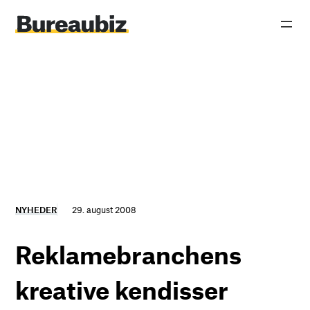
Spring
til
indhold
NYHEDER
29. august 2008
Reklamebranchens
kreative kendisser