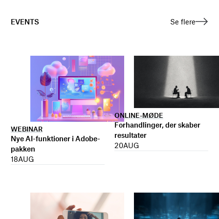
EVENTS
Se flere
ONLINE-MØDE
Forhandlinger, der skaber
WEBINAR
resultater
Nye AI-funktioner i Adobe-
20
AUG
pakken
18
AUG