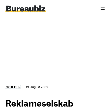
Spring
til
indhold
NYHEDER
19. august 2009
Reklameselskab