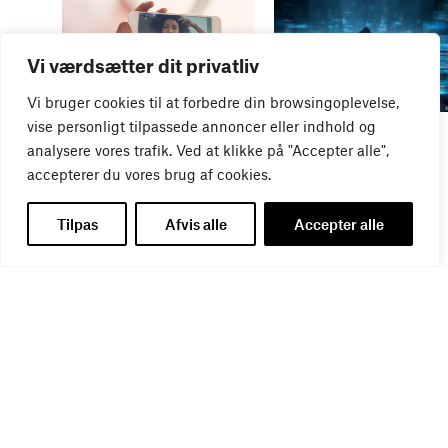
Vi værdsætter dit privatliv
Vi bruger cookies til at forbedre din browsingoplevelse,
vise personligt tilpassede annoncer eller indhold og
WEBINAR
WEBINAR
It- og data-sikkerhed
Influencer marketing &
analysere vores trafik. Ved at klikke på "Accepter alle",
27
AUG
bureauansvar
accepterer du vores brug af cookies.
26
AUG
Tilpas
Afvis alle
Accepter alle
WEBINAR
Virker kreative reklamer?