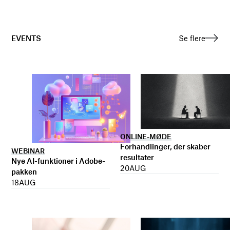
EVENTS
Se flere
ONLINE-MØDE
Forhandlinger, der skaber
WEBINAR
resultater
Nye AI-funktioner i Adobe-
20
AUG
pakken
18
AUG