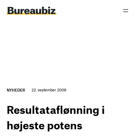
Spring
til
indhold
NYHEDER
22. september 2008
Resultataflønning i
højeste potens