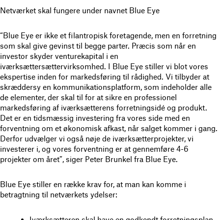
Netværket skal fungere under navnet Blue Eye
“Blue Eye er ikke et filantropisk foretagende, men en forretning
som skal give gevinst til begge parter. Præcis som når en
investor skyder venturekapital i en
iværksættersættervirksomhed. I Blue Eye stiller vi blot vores
ekspertise inden for markedsføring til rådighed. Vi tilbyder at
skræddersy en kommunikationsplatform, som indeholder alle
de elementer, der skal til for at sikre en professionel
markedsføring af iværksætterens forretningsidé og produkt.
Det er en tidsmæssig investering fra vores side med en
forventning om et økonomisk afkast, når salget kommer i gang.
Derfor udvælger vi også nøje de iværksætterprojekter, vi
investerer i, og vores forventning er at gennemføre 4-6
projekter om året”, siger Peter Brunkel fra Blue Eye.
Blue Eye stiller en række krav for, at man kan komme i
betragtning til netværkets ydelser:
Iværksætteren skal have en godkendt forretningsplan