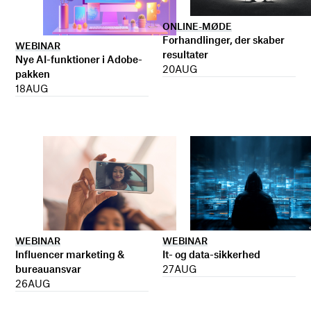
ONLINE-MØDE
Forhandlinger, der skaber
WEBINAR
resultater
Nye AI-funktioner i Adobe-
20
AUG
pakken
18
AUG
WEBINAR
WEBINAR
It- og data-sikkerhed
Influencer marketing &
27
AUG
bureauansvar
26
AUG