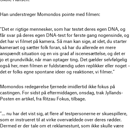
Han understreger Momondos pointe med filmen:
“Det er rigtige mennesker, som har testet deres egen DNA, og
får svar på deres egen DNA-test for første gang nogensinde, og
det har vi filmet på kamera. Så man kan sige, at idet, du starter
kameraet og sætter folk foran, så har du allerede en mere
anspændt situation og en vis grad af iscenesættelse, og det er
jo et grundvilkår, når man optager ting. Det gælder selvfølgelig
også her, men filmen er fuldstændig uden replikker eller noget –
det er folks egne spontane ideer og reaktioner, vi filmer.”
Momondos redegørelse fjernede imidlertid ikke fokus på
castingen. For sidst på eftermiddagen, onsdag, trak Jyllands-
Posten en artikel, fra Ritzau Fokus, tilbage.
”… nu har det vist sig, at flere af testpersonerne er skuespillere,
som er instrueret til at virke overvældede over deres rødder.
Dermed er der tale om et reklamestunt, som ikke skulle være