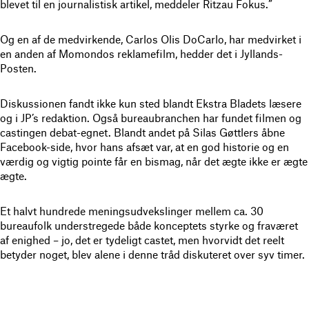
blevet til en journalistisk artikel, meddeler Ritzau Fokus.”
Og en af de medvirkende, Carlos Olis DoCarlo, har medvirket i
en anden af Momondos reklamefilm, hedder det i Jyllands-
Posten.
Diskussionen fandt ikke kun sted blandt Ekstra Bladets læsere
og i JP’s redaktion. Også bureaubranchen har fundet filmen og
castingen debat-egnet. Blandt andet på Silas Gøttlers åbne
Facebook-side, hvor hans afsæt var, at en god historie og en
værdig og vigtig pointe får en bismag, når det ægte ikke er ægte
ægte.
Et halvt hundrede meningsudvekslinger mellem ca. 30
bureaufolk understregede både konceptets styrke og fraværet
af enighed – jo, det er tydeligt castet, men hvorvidt det reelt
betyder noget, blev alene i denne tråd diskuteret over syv timer.