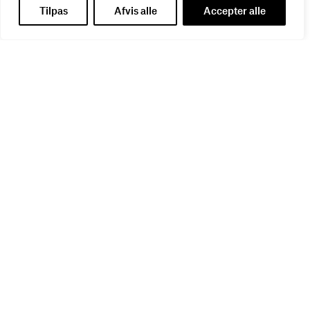
WEBINAR
WEBINAR
Tilpas
Afvis alle
Accepter alle
It- og data-sikkerhed
Influencer marketing &
27
AUG
bureauansvar
26
AUG
WEBINAR
Virker kreative reklamer?
01
SEP