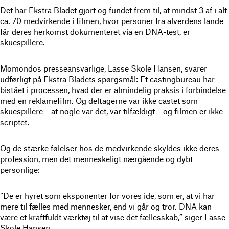
Det har
Ekstra Bladet gjort
og fundet frem til, at mindst 3 af i alt
ca. 70 medvirkende i filmen, hvor personer fra alverdens lande
får deres herkomst dokumenteret via en DNA-test, er
skuespillere.
Momondos presseansvarlige, Lasse Skole Hansen, svarer
udførligt på Ekstra Bladets spørgsmål: Et castingbureau har
bistået i processen, hvad der er almindelig praksis i forbindelse
med en reklamefilm. Og deltagerne var ikke castet som
skuespillere – at nogle var det, var tilfældigt – og filmen er ikke
scriptet.
Og de stærke følelser hos de medvirkende skyldes ikke deres
profession, men det menneskeligt nærgående og dybt
personlige:
“De er hyret som eksponenter for vores ide, som er, at vi har
mere til fælles med mennesker, end vi går og tror. DNA kan
være et kraftfuldt værktøj til at vise det fællesskab,” siger Lasse
Skole Hansen.