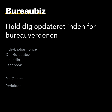
Hold dig opdateret inden for
bureauverdenen
Indryk jobannonce
Om Bureaubiz
LinkedIn
Facebook
Pia Osbæck
Redaktør
24 27 32 38
pia@bureaubiz.dk