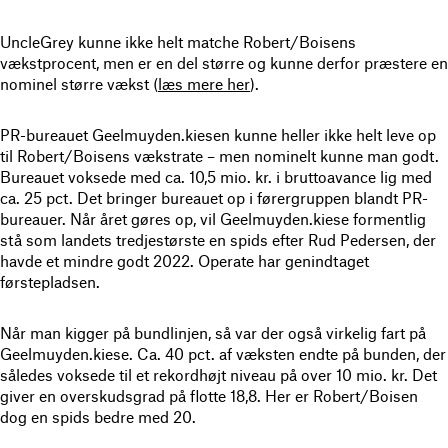
UncleGrey kunne ikke helt matche Robert/Boisens
vækstprocent, men er en del større og kunne derfor præstere en
nominel større vækst (
læs mere her
).
PR-bureauet Geelmuyden.kiesen kunne heller ikke helt leve op
til Robert/Boisens vækstrate – men nominelt kunne man godt.
Bureauet voksede med ca. 10,5 mio. kr. i bruttoavance lig med
ca. 25 pct. Det bringer bureauet op i førergruppen blandt PR-
bureauer. Når året gøres op, vil Geelmuyden.kiese formentlig
stå som landets tredjestørste en spids efter Rud Pedersen, der
havde et mindre godt 2022. Operate har genindtaget
førstepladsen.
Når man kigger på bundlinjen, så var der også virkelig fart på
Geelmuyden.kiese. Ca. 40 pct. af væksten endte på bunden, der
således voksede til et rekordhøjt niveau på over 10 mio. kr. Det
giver en overskudsgrad på flotte 18,8. Her er Robert/Boisen
dog en spids bedre med 20.