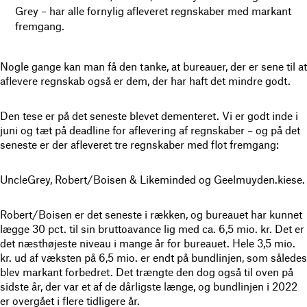
Grey – har alle fornylig afleveret regnskaber med markant
fremgang.
Nogle gange kan man få den tanke, at bureauer, der er sene til at
aflevere regnskab også er dem, der har haft det mindre godt.
Den tese er på det seneste blevet dementeret. Vi er godt inde i
juni og tæt på deadline for aflevering af regnskaber – og på det
seneste er der afleveret tre regnskaber med flot fremgang:
UncleGrey, Robert/Boisen & Likeminded og Geelmuyden.kiese.
Robert/Boisen er det seneste i rækken, og bureauet har kunnet
lægge 30 pct. til sin bruttoavance lig med ca. 6,5 mio. kr. Det er
det næsthøjeste niveau i mange år for bureauet. Hele 3,5 mio.
kr. ud af væksten på 6,5 mio. er endt på bundlinjen, som således
blev markant forbedret. Det trængte den dog også til oven på
sidste år, der var et af de dårligste længe, og bundlinjen i 2022
er overgået i flere tidligere år.