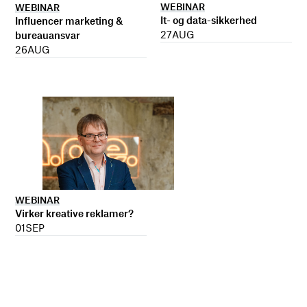
WEBINAR
WEBINAR
It- og data-sikkerhed
Influencer marketing &
27
AUG
bureauansvar
26
AUG
WEBINAR
Virker kreative reklamer?
01
SEP