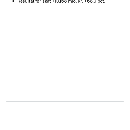
Resultat før skat +10,168 mio. kr. +68,0 pct.