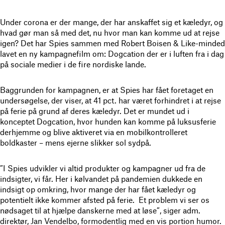
Under corona er der mange, der har anskaffet sig et kæledyr, og
hvad gør man så med det, nu hvor man kan komme ud at rejse
igen? Det har Spies sammen med Robert Boisen & Like-minded
lavet en ny kampagnefilm om: Dogcation der er i luften fra i dag
på sociale medier i de fire nordiske lande.
Baggrunden for kampagnen, er at Spies har fået foretaget en
undersøgelse, der viser, at 41 pct. har været forhindret i at rejse
på ferie på grund af deres kæledyr. Det er mundet ud i
konceptet Dogcation, hvor hunden kan komme på luksusferie
derhjemme og blive aktiveret via en mobilkontrolleret
boldkaster – mens ejerne slikker sol sydpå.
”I Spies udvikler vi altid produkter og kampagner ud fra de
indsigter, vi får. Her i kølvandet på pandemien dukkede en
indsigt op omkring, hvor mange der har fået kæledyr og
potentielt ikke kommer afsted på ferie. Et problem vi ser os
nødsaget til at hjælpe danskerne med at løse”, siger adm.
direktør, Jan Vendelbo, formodentlig med en vis portion humor.