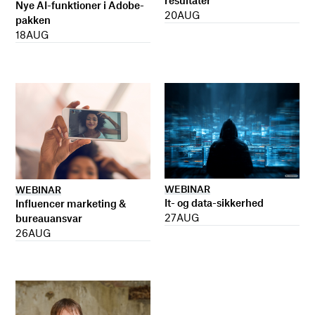
resultater
Nye AI-funktioner i Adobe-
20
AUG
pakken
18
AUG
WEBINAR
WEBINAR
It- og data-sikkerhed
Influencer marketing &
27
AUG
bureauansvar
26
AUG