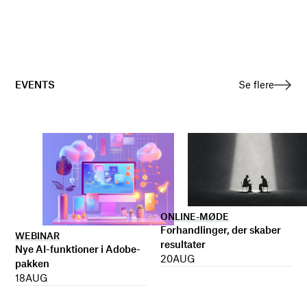
EVENTS
Se flere
ONLINE-MØDE
Forhandlinger, der skaber
WEBINAR
resultater
Nye AI-funktioner i Adobe-
20
AUG
pakken
18
AUG