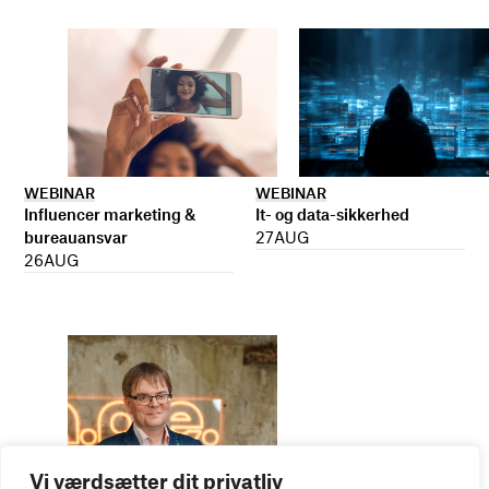
WEBINAR
WEBINAR
It- og data-sikkerhed
Influencer marketing &
27
AUG
bureauansvar
26
AUG
Vi værdsætter dit privatliv