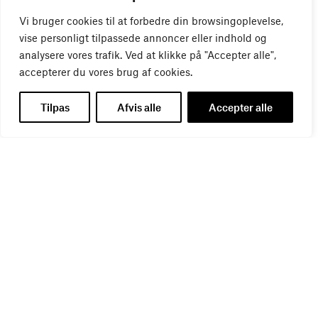
WEBINAR
Vi bruger cookies til at forbedre din browsingoplevelse,
Virker kreative reklamer?
01
SEP
vise personligt tilpassede annoncer eller indhold og
analysere vores trafik. Ved at klikke på "Accepter alle",
accepterer du vores brug af cookies.
Tilpas
Afvis alle
Accepter alle