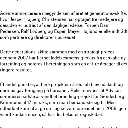
Advice annoncerede i begyndelsen af året et generations-skifte,
hvor Jesper Højberg Christensen har optaget tre medejere og
desuden er udtrådt af den daglige ledelse. Torben Dan
Pedersen, Ralf Lodberg og Espen Meyer Højlund er alle indtrådt
som partnere og direktører i bureauet.
Dette generations-skifte sammen med en strategi-proces
gennem 2007 har fjernet ledelsesmæssig fokus fra at skabe ny
forretning og noteres i beretningen som en af fire årsager til det
ringere resultat.
Et andet punkt er, at flere projekter i årets løb blev udskudt og
dermed gav tomgang på bureauet. F.eks. nævnes, at Advice i
sommeren sidste år vandt et branding-projekt for Sønderborg
Kommune til 17 mio. kr., som man bemandede sig til. Men
udbuddet kom til at gå om, og selvom bureauet her i 2008 igen
vandt konkurrencen, så har det belastet regnskabet.