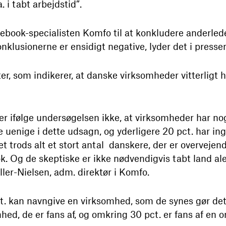
 i tabt arbejdstid”.
book-specialisten Komfo til at konkludere anderle
konklusionerne er ensidigt negative, lyder det i press
er, som indikerer, at danske virksomheder vitterligt 
er ifølge undersøgelsen ikke, at virksomheder har no
e uenige i dette udsagn, og yderligere 20 pct. har ing
 trods alt et stort antal danskere, der er overvejend
. Og de skeptiske er ikke nødvendigvis tabt land al
ler-Nielsen, adm. direktør i Komfo.
ct. kan navngive en virksomhed, som de synes gør de
ed, de er fans af, og omkring 30 pct. er fans af en