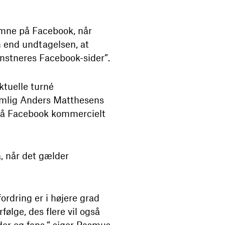
komne på Facebook, når
 end undtagelsen, at
nstneres Facebook-sider”.
ktuelle turné
nemlig Anders Matthesens
orpå Facebook kommercielt
, når det gælder
fordring er i højere grad
følge, des flere vil også
nder og fans,” siger Rasmus