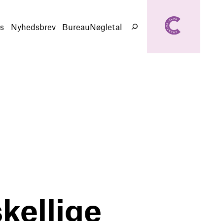
creativeclub.d
k
s
Nyhedsbrev
BureauNøgletal
Søg
kellige