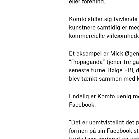
eller forening.
Komfo stiller sig tvivlend
kunstnere samtidig er meg
kommercielle virksomheder
Et eksempel er Mick Øgend
“Propaganda” tjener tre g
seneste turne. Ifølge FBI,
blev tænkt sammen med k
Endelig er Komfo uenig me
Facebook.
“Det er uomtvisteligt det p
formen på sin Facebook stra
turde tage springet og for