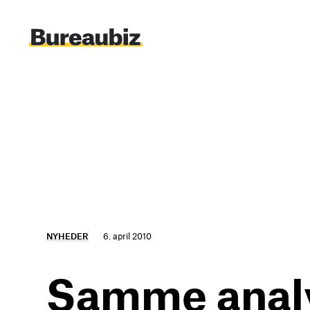
Spring
til
indhold
NYHEDER
6. april 2010
Samme analys