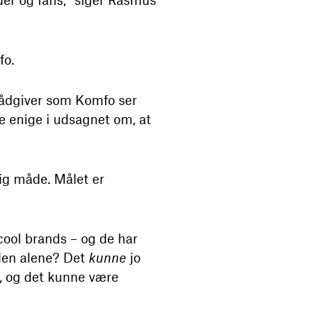
fo.
rådgiver som Komfo ser
de enige i udsagnet om, at
lig måde. Målet er
cool brands – og de har
llen alene? Det
kunne
jo
, og det kunne være