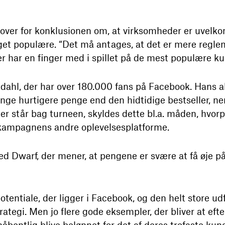
e over for konklusionen om, at virksomheder er uvel
et populære. “Det må antages, at det er mere reglen
 har en finger med i spillet på de mest populære ku
ahl, der har over 180.000 fans på Facebook. Hans a
ange hurtigere penge end den hidtidige bestseller, 
 der står bag turneen, skyldes dette bl.a. måden, hv
ampagnens andre oplevelsesplatforme.
d Dwarf, der mener, at pengene er svære at få øje på
otentiale, der ligger i Facebook, og den helt store ud
tegi. Men jo flere gode eksempler, der bliver at efter
håbentlig blive belønnet for det af deres trofaste ku