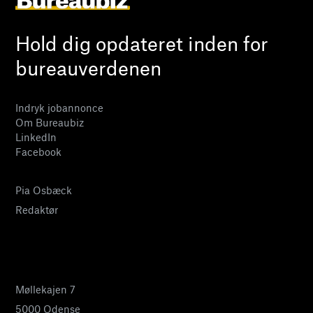
Hold dig opdateret inden for
bureauverdenen
Indryk jobannonce
Om Bureaubiz
LinkedIn
Facebook
Pia Osbæck
Redaktør
24 27 32 38
pia@bureaubiz.dk
Møllekajen 7
5000 Odense