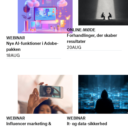
ONLINE-MØDE
Forhandlinger, der skaber
WEBINAR
resultater
Nye AI-funktioner i Adobe-
20
AUG
pakken
18
AUG
WEBINAR
WEBINAR
It- og data-sikkerhed
Influencer marketing &