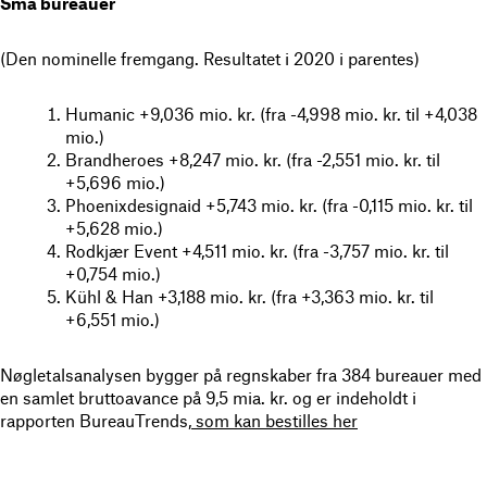
Små bureauer
(Den nominelle fremgang. Resultatet i 2020 i parentes)
Humanic +9,036 mio. kr. (fra -4,998 mio. kr. til +4,038
mio.)
Brandheroes +8,247 mio. kr. (fra -2,551 mio. kr. til
+5,696 mio.)
Phoenixdesignaid +5,743 mio. kr. (fra -0,115 mio. kr. til
+5,628 mio.)
Rodkjær Event +4,511 mio. kr. (fra -3,757 mio. kr. til
+0,754 mio.)
Kühl & Han +3,188 mio. kr. (fra +3,363 mio. kr. til
+6,551 mio.)
Nøgletalsanalysen bygger på regnskaber fra 384 bureauer med
en samlet bruttoavance på 9,5 mia. kr. og er indeholdt i
rapporten BureauTrends,
som kan bestilles her