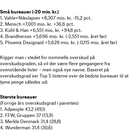
Små bureauer (-20 mio. kr.)
1. Vahle+Nikolajsen +8,307 mio. kr. -15,2 pct.
2. Mensch +7,001 mio. kr. +36,6 pct.
3. Kühl & Han +6,551 mio. kr. +94,8 pct.
4. Brandheroes +5,696 mio. kr. (-2,551 mio. året før)
5. Phoenix Designaid +5,628 mio. kr. (-0,115 mio. året før)
Kigger man i stedet for nominelle overskud på
overskudsgraden, så vil der være flere gengangere fra
ovenstående lister – men også nye navne. Baseret på
overskudsgrad ser Top 5 listerne over de bedste bureauer til at
tjene penge således ud:
Største bureauer
(Forrige års overskudsgrad i parentes)
1. Adpeople 43,2 (49,1)
2. FFW, Gruppen 37 (13,9)
3. Merkle Denmark 31,4 (28,8)
4. Wunderman 31,4 (30,6)