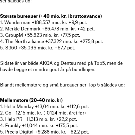
ser således ud:
Største bureauer (+40 mio. kr. i bruttoavance)
1. Wunderman +188,557 mio. kr. +9,9 pct.
2. Merkle Denmark +86,478 mio. kr. +42 pct.
3. GroupM +55,623 mio. kr. +77,5 pct.
4. The North alliance +37,322 mio. kr. +275,8 pct.
5. S360 +35,096 mio. kr. +67,7 pct.
Sidste år var både AKQA og Dentsu med på Top5, men de
havde begge et mindre godt år på bundlinjen.
Blandt mellemstore og små bureauer ser Top 5 således ud:
Mellemstore (20-40 mio. kr)
1. Hello Monday +13,04 mio. kr. +112,6 pct.
2. Co+ 12,15 mio. kr. (-0,124 mio. året før)
3. Help PR +11,313 mio. kr. +22,2 pct.
4. Frankly +11,044 mio. kr. +175,5 pct.
5. Precis Digital +9,288 mio. kr. +62,2 pct.