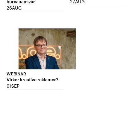
27
AUG
bureauansvar
26
AUG
WEBINAR
Virker kreative reklamer?
01
SEP