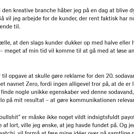
den kreative branche håber jeg på en dag at blive dyg
å vil jeg arbejde for de kunder, der rent faktisk har n
ende til.
ælle, at den slags kunder dukker op med halve eller
 meget af min tid vil komme til at gå med at løse an
 til opgave at skulle gøre reklame for den 20. sodava
t navnet Zero, fordi ingen alligevel tror på, at de er l
n finde nogle unikke egenskaber ved denne sodavand,
glo på mit resultat – at gøre kommunikationen releva
bullshit” er måske ikke noget vildt indsigtsfuldt pay
de af lort, ville jeg ønske, at jeg havde fundet på. Og j
atchi, vil formå at føre mine idéer over på samtlige