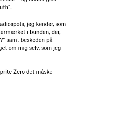
uth”.
 radiospots, jeg kender, som
termærket i bunden, der,
oo?” samt beskeden på
noget om mig selv, som jeg
 Sprite Zero det måske