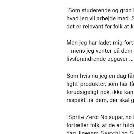
“Som studerende og grøn i 
hvad jeg vil arbejde med. S
det er relevant for folk at k
Men jeg har ladet mig fort
– mens jeg venter på dem –
livsforandrende opgaver …
Som hvis nu jeg en dag får
light-produkter, som har fåe
forudsigeligt nok, ikke ka
respekt for dem, der skal 
“Sprite Zero: No sugar, no 
fortæller folk, at de er ful
dag, ligesom Saatchi og Sa