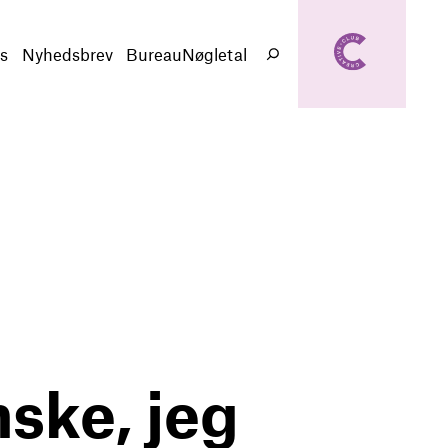
creativeclub.d
k
s
Nyhedsbrev
BureauNøgletal
Søg
nske, jeg