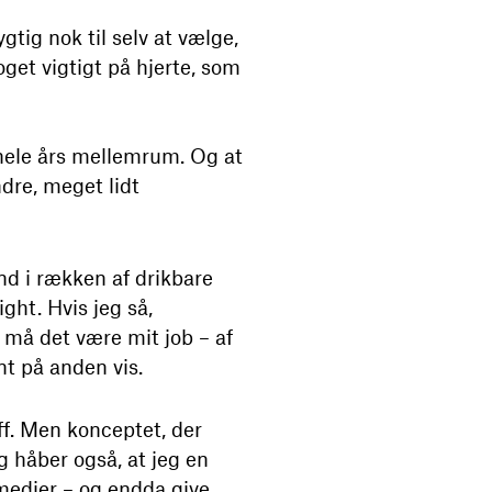
tig nok til selv at vælge,
oget vigtigt på hjerte, som
 hele års mellemrum. Og at
dre, meget lidt
nd i rækken af drikbare
ight. Hvis jeg så,
 må det være mit job – af
nt på anden vis.
off. Men konceptet, der
eg håber også, at jeg en
 medier – og endda give