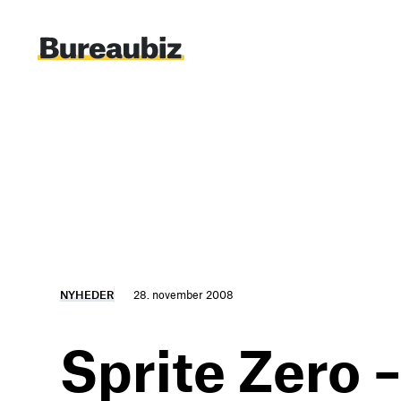
Spring
til
indhold
NYHEDER
28. november 2008
Sprite Zero –