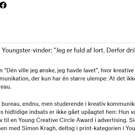
Youngster-vinder: “Jeg er fuld af lort. Derfor dri
 “Dén ville jeg ønske, jeg havde lavet”, hvor kreative
nikation, der kun har én større ulempe: At det ikke
reau.
på bureau, endnu, men studerende i kreativ kommuni
 hidtidige indsats er ikke gået upåagtet hen: Hun v
ev til en Young Creative Circle Award i advertising.
en med Simon Kragh, deltog i print-kategorien i You