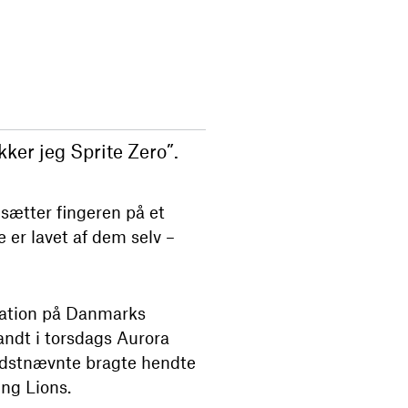
kker jeg Sprite Zero”.
 sætter fingeren på et
 er lavet af dem selv –
kation på Danmarks
andt i torsdags Aurora
 Sidstnævnte bragte hendte
ng Lions.