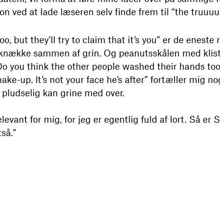
 ved at lade læseren selv finde frem til “the truuuu
oo, but they’ll try to claim that it’s you” er de eneste
 at knække sammen af grin. Og peanutsskålen med klis
“Do you think the other people washed their hands t
make-up. It’s not your face he’s after” fortæller mig 
pludselig kan grine med over.
evant for mig, for jeg er egentlig fuld af lort. Så er
tså.”