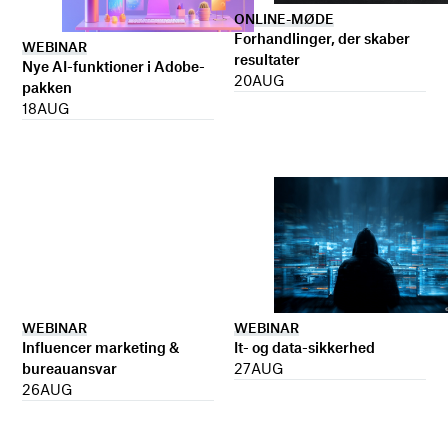
ONLINE-MØDE
Forhandlinger, der skaber
WEBINAR
resultater
Nye AI-funktioner i Adobe-
20
AUG
pakken
18
AUG
WEBINAR
WEBINAR
It- og data-sikkerhed
Influencer marketing &
27
AUG
bureauansvar
26
AUG