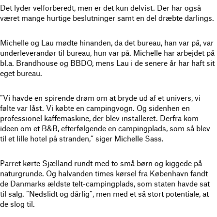
Det lyder velforberedt, men er det kun delvist. Der har også
været mange hurtige beslutninger samt en del dræbte darlings.
Michelle og Lau mødte hinanden, da det bureau, han var på, var
underleverandør til bureau, hun var på. Michelle har arbejdet på
bl.a. Brandhouse og BBDO, mens Lau i de senere år har haft sit
eget bureau.
”Vi havde en spirende drøm om at bryde ud af et univers, vi
følte var låst. Vi købte en campingvogn. Og sidenhen en
professionel kaffemaskine, der blev installeret. Derfra kom
ideen om et B&B, efterfølgende en campingplads, som så blev
til et lille hotel på stranden,” siger Michelle Sass.
Parret kørte Sjælland rundt med to små børn og kiggede på
naturgrunde. Og halvanden times kørsel fra København fandt
de Danmarks ældste telt-campingplads, som staten havde sat
til salg. ”Nedslidt og dårlig”, men med et så stort potentiale, at
de slog til.