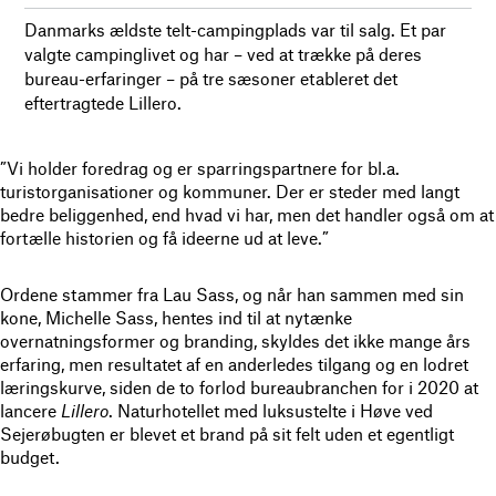
Danmarks ældste telt-campingplads var til salg. Et par
valgte campinglivet og har – ved at trække på deres
bureau-erfaringer – på tre sæsoner etableret det
eftertragtede Lillero.
”Vi holder foredrag og er sparringspartnere for bl.a.
turistorganisationer og kommuner. Der er steder med langt
bedre beliggenhed, end hvad vi har, men det handler også om at
fortælle historien og få ideerne ud at leve.”
Ordene stammer fra Lau Sass, og når han sammen med sin
kone, Michelle Sass, hentes ind til at nytænke
overnatningsformer og branding, skyldes det ikke mange års
erfaring, men resultatet af en anderledes tilgang og en lodret
læringskurve, siden de to forlod bureaubranchen for i 2020 at
lancere
Lillero
. Naturhotellet med luksustelte i Høve ved
Sejerøbugten er blevet et brand på sit felt uden et egentligt
budget.