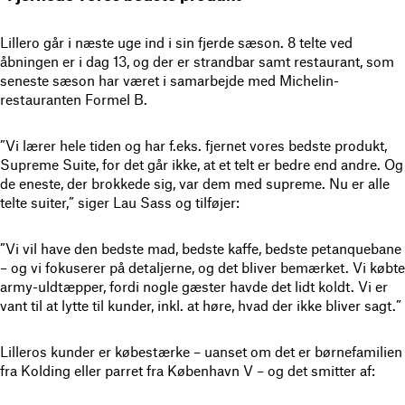
Lillero går i næste uge ind i sin fjerde sæson. 8 telte ved
åbningen er i dag 13, og der er strandbar samt restaurant, som
seneste sæson har været i samarbejde med Michelin-
restauranten Formel B.
”Vi lærer hele tiden og har f.eks. fjernet vores bedste produkt,
Supreme Suite, for det går ikke, at et telt er bedre end andre. Og
de eneste, der brokkede sig, var dem med supreme. Nu er alle
telte suiter,” siger Lau Sass og tilføjer:
”Vi vil have den bedste mad, bedste kaffe, bedste petanquebane
– og vi fokuserer på detaljerne, og det bliver bemærket. Vi købte
army-uldtæpper, fordi nogle gæster havde det lidt koldt. Vi er
vant til at lytte til kunder, inkl. at høre, hvad der ikke bliver sagt.”
Lilleros kunder er købestærke – uanset om det er børnefamilien
fra Kolding eller parret fra København V – og det smitter af: