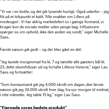
”Vi var i en boble, og det gik lynende hurtigt. Også udenfor – jeg
fik på et tidspunkt et kald: ‘Alle snakker om Lillero på
modeugen’. Vi har aldrig markedsført os i gængs forstand, vi
bruger kun de sociale medier uden penge bag. Influencere
spørger os om ophold, ikke den anden vej rundt,” siger Michelle
Sass.
Første sæson gik godt – og der blev gået en del:
”Jeg lavede morgenmad fra kl. 7 og tændte alle gæsters bål kl.
22, delte skumfiduser ud og fortalte Lilleros historie,” siger Lau
Sass og fortsætter:
”Som bureaumand gik jeg 4.000 skridt om dagen, den første
sæson gik jeg 34.000 skridt hver dag, fra syv morgen til midnat,
i otte måneder. Jeg tabte 15 kg,” siger Lau Sass.
”Fjernede vores bedste produkt”