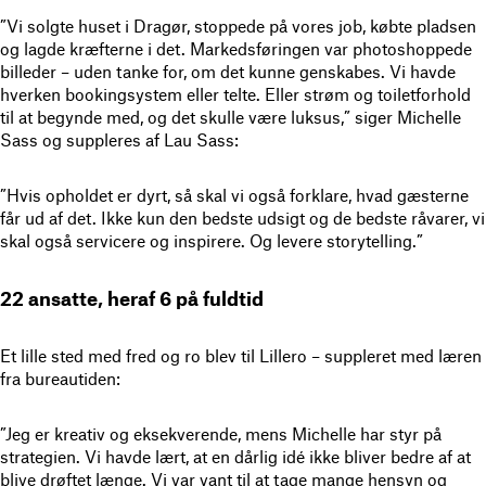
”Vi solgte huset i Dragør, stoppede på vores job, købte pladsen
og lagde kræfterne i det. Markedsføringen var photoshoppede
billeder – uden tanke for, om det kunne genskabes. Vi havde
hverken bookingsystem eller telte. Eller strøm og toiletforhold
til at begynde med, og det skulle være luksus,” siger Michelle
Sass og suppleres af Lau Sass:
”Hvis opholdet er dyrt, så skal vi også forklare, hvad gæsterne
får ud af det. Ikke kun den bedste udsigt og de bedste råvarer, vi
skal også servicere og inspirere. Og levere storytelling.”
22 ansatte, heraf 6 på fuldtid
Et lille sted med fred og ro blev til Lillero – suppleret med læren
fra bureautiden:
”Jeg er kreativ og eksekverende, mens Michelle har styr på
strategien. Vi havde lært, at en dårlig idé ikke bliver bedre af at
blive drøftet længe. Vi var vant til at tage mange hensyn og