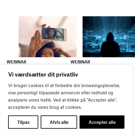
WEBINAR
WEBINAR
It- og data-sikkerhed
Influencer marketing &
Vi værdsætter dit privatliv
27
AUG
bureauansvar
26
AUG
Vi bruger cookies til at forbedre din browsingoplevelse,
vise personligt tilpassede annoncer eller indhold og
analysere vores trafik. Ved at klikke på "Accepter alle",
accepterer du vores brug af cookies.
Tilpas
Afvis alle
Accepter alle