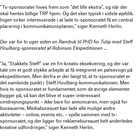
“Tv-sponsorater hives frem som “det lille ekstra”, og når der
skal hentes billige TRP hjem. Og det sker typisk i sidste øjeblik.
Ingen virker interesserede i at lade tv-sponsoratet få en central
placering i kommunikationsplanen,” siger Kenneth Herlin.
Der var for to uger siden en Rambuk til PHD for Tulip med Steff
Houlberg-sponsoratet af Robinson Ekspeditionen …
“Ja, “Stakkels Steff” var en fin kreativ eksekvering, og der var
tale om et godt stykke arbejde at få integreret en pølsevogn på
ekspeditionen. Men derfra er der langt til, at tv-sponsoratet er
det samlende punkt i Steff Houlberg-kommunikationen. Men
hvis tv-sponsoratet er fundamentet, som de øvrige elementer
bygger på, så kan det blive et super-interessant
omdrejningspunkt – ikke bare for annoncøren, men også for
bureauerne. Mediabureauet kan lade alle mulige andre
aktiviteter – online, events etc. – spille sammen med tv-
sponsoratet, og der ligger for reklamebureauet helt anderledes
kreative udfordringer,” siger Kenneth Herlin.