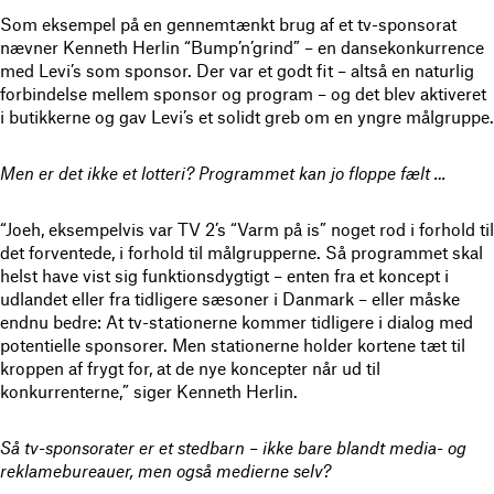
Som eksempel på en gennemtænkt brug af et tv-sponsorat
nævner Kenneth Herlin “Bump’n’grind” – en dansekonkurrence
med Levi’s som sponsor. Der var et godt fit – altså en naturlig
forbindelse mellem sponsor og program – og det blev aktiveret
i butikkerne og gav Levi’s et solidt greb om en yngre målgruppe.
Men er det ikke et lotteri? Programmet kan jo floppe fælt …
“Joeh, eksempelvis var TV 2’s “Varm på is” noget rod i forhold til
det forventede, i forhold til målgrupperne. Så programmet skal
helst have vist sig funktionsdygtigt – enten fra et koncept i
udlandet eller fra tidligere sæsoner i Danmark – eller måske
endnu bedre: At tv-stationerne kommer tidligere i dialog med
potentielle sponsorer. Men stationerne holder kortene tæt til
kroppen af frygt for, at de nye koncepter når ud til
konkurrenterne,” siger Kenneth Herlin.
Så tv-sponsorater er et stedbarn – ikke bare blandt media- og
reklamebureauer, men også medierne selv?