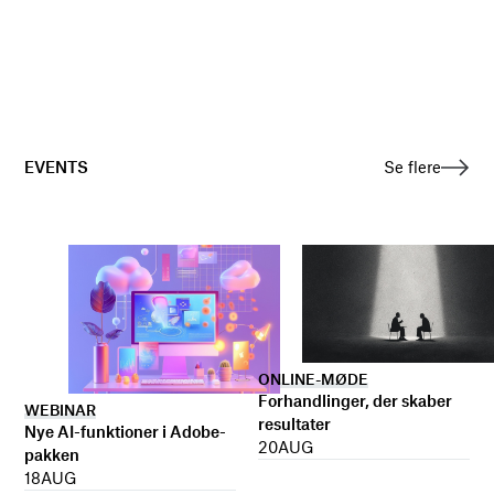
EVENTS
Se flere
ONLINE-MØDE
Forhandlinger, der skaber
WEBINAR
resultater
Nye AI-funktioner i Adobe-
20
AUG
pakken
18
AUG