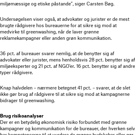
miljømæssige og etiske påstande”, siger Carsten Bøg.
Undersøgelsen viser også, at advokater og jurister er de mest
brugte rådgivere hos bureauerne for at sikre sig mod at
medvirke til greenwashing, når de laver grønne
reklamekampagner eller anden grøn kommunikation.
36 pct. af bureauer svarer nemlig, at de benytter sig af
advokater eller jurister, mens henholdsvis 28 pct. benytter sig af
miljøeksperter og 21 pct. af NGO’er. 16 pct. benytter sig af andre
typer rådgivere.
Knap halvdelen – nærmere betegnet 41 pct. – svarer, at de slet
ikke gør brug af rådgivere til at sikre sig mod at kampagnerne
bidrager til greenwashing.
Brug risikoanalyser
Der er en betydelig økonomisk risiko forbundet med grønne
kampagner og kommunikation for de bureauer, der hverken selv
har kompetencerne til at vurdere de grønne budskaber eller gør