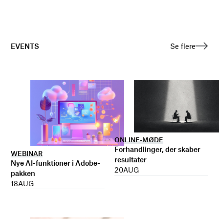
EVENTS
Se flere
ONLINE-MØDE
Forhandlinger, der skaber
WEBINAR
resultater
Nye AI-funktioner i Adobe-
20
AUG
pakken
18
AUG