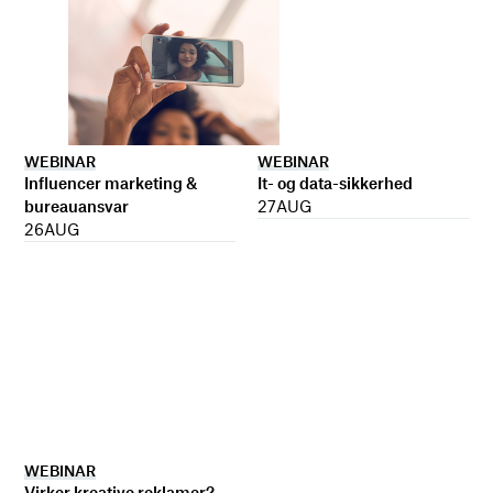
WEBINAR
WEBINAR
It- og data-sikkerhed
Influencer marketing &
27
AUG
bureauansvar
26
AUG
WEBINAR
Virker kreative reklamer?