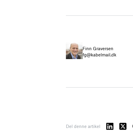
Finn Graversen
fg@kabelmail.dk
Del denne artikel