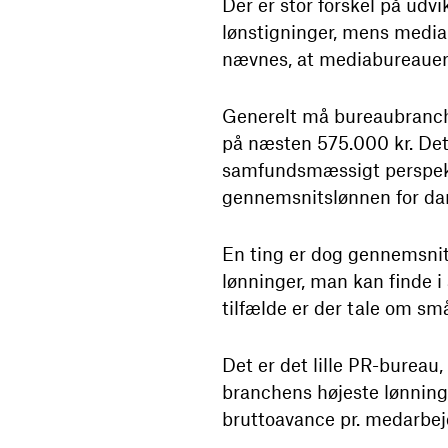
Der er stor forskel på udv
lønstigninger, mens mediab
nævnes, at mediabureauern
Generelt må bureaubranche
på næsten 575.000 kr. Det
samfundsmæssigt perspektiv
gennemsnitslønnen for da
En ting er dog gennemsnit
lønninger, man kan finde i 
tilfælde er der tale om sm
Det er det lille PR-bureau
branchens højeste lønninge
bruttoavance pr. medarbejd