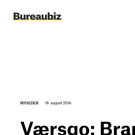
Spring
til
indhold
NYHEDER
18. august 2016
Værsgo: Bra