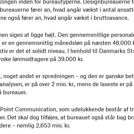
iklingen inden for bureautyperne. Designbureauerne f
ureauerne fører an, hvad angår vækst i antal ansatte.
e også fører an, hvad angår vækst i bruttoavance.
n siges at ligge højt. Den gennemsnitlige personal
 er en gennemsnitlig månedsløn på næsten 48.000 kr.
 er det et solidt niveau. I henhold til Danmarks Sta
nske lønmodtagere på 39.000 kr.
, noget andet er spredningen – og den er ganske bet
analysen, er på over 2 mio. kr., mens de laveste er på
å bureauer.
, Point Communication, som udelukkende består af tr
r. Det skal dog tilføjes, at bureauet også står bag b
ere – nemlig 2,653 mio. kr.