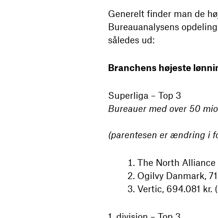
Generelt finder man de høj
Bureauanalysens opdeling i 
således ud:
Branchens højeste lønni
Superliga – Top 3
Bureauer med over 50 mio. 
(parentesen er ændring i fo
The North Alliance (
Ogilvy Danmark, 713.
Vertic, 694.081 kr. (
1. division – Top 3