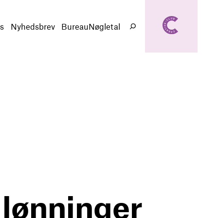
creativeclub.d
k
s
Nyhedsbrev
BureauNøgletal
Søg
 lønninger