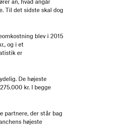
ører an, hvad angår
 Til det sidste skal dog
eomkostning blev i 2015
, og i et
tistik er
ydelig. De højeste
 275.000 kr. I begge
e partnere, der står bag
ranchens højeste