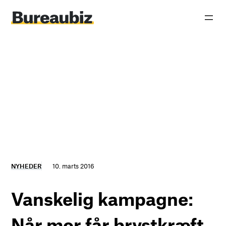
Spring
til
indhold
NYHEDER
10. marts 2016
Vanskelig kampagne:
Når mor får brystkræft