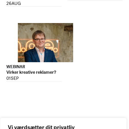
26
AUG
WEBINAR
Virker kreative reklamer?
01
SEP
Vi værdsætter dit privatliv