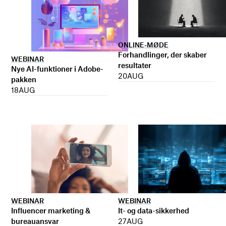
ONLINE-MØDE
Forhandlinger, der skaber
WEBINAR
resultater
Nye AI-funktioner i Adobe-
20
AUG
pakken
18
AUG
WEBINAR
WEBINAR
It- og data-sikkerhed
Influencer marketing &
27
AUG
bureauansvar