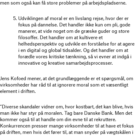
men som også kan få store problemer på arbejdspladserne.
Udviklingen af moral er en livslang rejse, hvor der er
fokus på dannelse. Det handler ikke kun om pli, gode
manerer, at vide noget om de græske guder og store
filosoffer. Det handler om at kultivere et
helhedsperspektiv og udvikle en forståelse for at agere
i en digital og global tidsalder. Og det handler om at
forædle vores kritiske tænkning, så vi evner at indgå i
innovative og kreative samarbejdsprocesser.
Jens Kofoed mener, at det grundlæggende er et spørgsmål, om
virksomheder har råd til at ignorere moral som et væsentligt
element i driften.
“Diverse skandaler vidner om, hvor kostbart, det kan blive, hvis
man ikke har styr på moralen. Tag bare Danske Bank. Men det
kommer også til at handle om din evne til at rekruttere.
Konkurrencen presser mange virksomheder til at have et fokus
på driften, men hvis det fører til, at man snyder på vægtskålen i