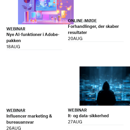
ONLINE-MØDE
Forhandlinger, der skaber
WEBINAR
resultater
Nye AI-funktioner i Adobe-
20
AUG
pakken
18
AUG
WEBINAR
WEBINAR
It- og data-sikkerhed
Influencer marketing &
27
AUG
bureauansvar
26
AUG