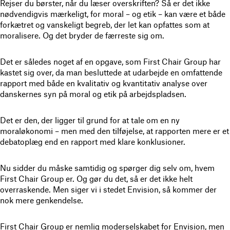
Rejser du børster, når du læser overskriften? Så er det ikke
nødvendigvis mærkeligt, for moral – og etik – kan være et både
forkætret og vanskeligt begreb, der let kan opfattes som at
moralisere. Og det bryder de færreste sig om.
Det er således noget af en opgave, som First Chair Group har
kastet sig over, da man besluttede at udarbejde en omfattende
rapport med både en kvalitativ og kvantitativ analyse over
danskernes syn på moral og etik på arbejdspladsen.
Det er den, der ligger til grund for at tale om en ny
moraløkonomi – men med den tilføjelse, at rapporten mere er et
debatoplæg end en rapport med klare konklusioner.
Nu sidder du måske samtidig og spørger dig selv om, hvem
First Chair Group er. Og gør du det, så er det ikke helt
overraskende. Men siger vi i stedet Envision, så kommer der
nok mere genkendelse.
First Chair Group er nemlig moderselskabet for Envision, men