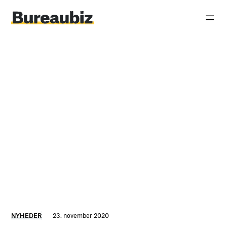
Spring
til
indhold
NYHEDER
23. november 2020