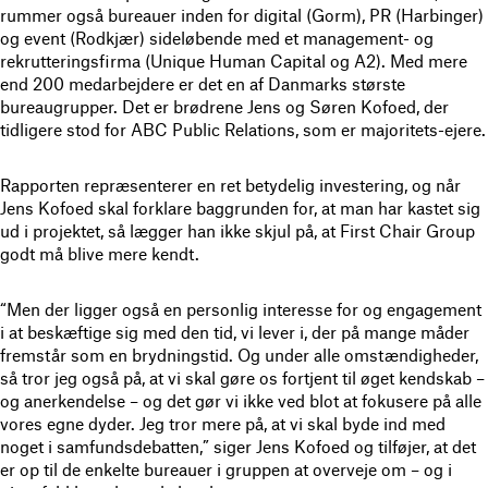
rummer også bureauer inden for digital (Gorm), PR (Harbinger)
og event (Rodkjær) sideløbende med et management- og
rekrutteringsfirma (Unique Human Capital og A2). Med mere
end 200 medarbejdere er det en af Danmarks største
bureaugrupper. Det er brødrene Jens og Søren Kofoed, der
tidligere stod for ABC Public Relations, som er majoritets-ejere.
Rapporten repræsenterer en ret betydelig investering, og når
Jens Kofoed skal forklare baggrunden for, at man har kastet sig
ud i projektet, så lægger han ikke skjul på, at First Chair Group
godt må blive mere kendt.
“Men der ligger også en personlig interesse for og engagement
i at beskæftige sig med den tid, vi lever i, der på mange måder
fremstår som en brydningstid. Og under alle omstændigheder,
så tror jeg også på, at vi skal gøre os fortjent til øget kendskab –
og anerkendelse – og det gør vi ikke ved blot at fokusere på alle
vores egne dyder. Jeg tror mere på, at vi skal byde ind med
noget i samfundsdebatten,” siger Jens Kofoed og tilføjer, at det
er op til de enkelte bureauer i gruppen at overveje om – og i