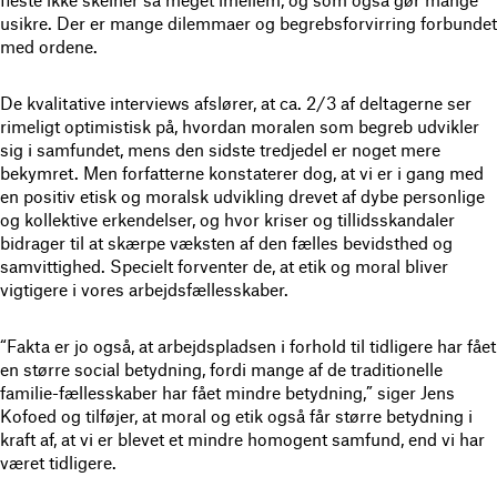
usikre. Der er mange dilemmaer og begrebsforvirring forbundet
med ordene.
De kvalitative interviews afslører, at ca. 2/3 af deltagerne ser
rimeligt optimistisk på, hvordan moralen som begreb udvikler
sig i samfundet, mens den sidste tredjedel er noget mere
bekymret. Men forfatterne konstaterer dog, at vi er i gang med
en positiv etisk og moralsk udvikling drevet af dybe personlige
og kollektive erkendelser, og hvor kriser og tillidsskandaler
bidrager til at skærpe væksten af den fælles bevidsthed og
samvittighed. Specielt forventer de, at etik og moral bliver
vigtigere i vores arbejdsfællesskaber.
“Fakta er jo også, at arbejdspladsen i forhold til tidligere har fået
en større social betydning, fordi mange af de traditionelle
familie-fællesskaber har fået mindre betydning,” siger Jens
Kofoed og tilføjer, at moral og etik også får større betydning i
kraft af, at vi er blevet et mindre homogent samfund, end vi har
været tidligere.