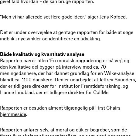
givet fald hvordan – de kan bruge rapporten.
“Men vi har allerede set flere gode ideer,” siger Jens Kofoed.
Det er under overvejelse at gentage rapporten for både at søge
indblik i nye vinkler og identificere en udvikling.
Både kvalitativ og kvantitativ analyse
Rapporten bærer titlen ‘En moralsk opgradering er på vej’, og
den kvalitative del bygger på interview med ca. 70
meningsdannere, der har dannet grundlag for en Wilke-analyse
blandt ca. 1100 danskere. Den er udarbejdet af Jeffrey Saunders,
der er tidligere direktør for Institut for Fremtidsforskning, og
Hanne Lindblad, der er tidligere direktør for CallMe.
Rapporten er desuden alment tilgængelig på First Chairs
hjemmeside
.
Rapporten anfører selv, at moral og etik er begreber, som de
fleste ikke skelner så meget imellem, og som også gør mange