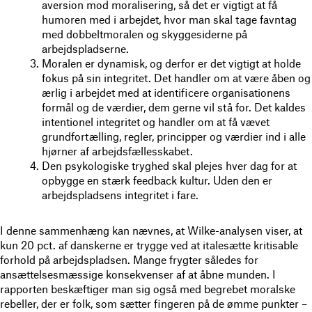
aversion mod moralisering, så det er vigtigt at få
humoren med i arbejdet, hvor man skal tage favntag
med dobbeltmoralen og skyggesiderne på
arbejdspladserne.
Moralen er dynamisk, og derfor er det vigtigt at holde
fokus på sin integritet. Det handler om at være åben og
ærlig i arbejdet med at identificere organisationens
formål og de værdier, dem gerne vil stå for. Det kaldes
intentionel integritet og handler om at få vævet
grundfortælling, regler, principper og værdier ind i alle
hjørner af arbejdsfællesskabet.
Den psykologiske tryghed skal plejes hver dag for at
opbygge en stærk feedback kultur. Uden den er
arbejdspladsens integritet i fare.
I denne sammenhæng kan nævnes, at Wilke-analysen viser, at
kun 20 pct. af danskerne er trygge ved at italesætte kritisable
forhold på arbejdspladsen. Mange frygter således for
ansættelsesmæssige konsekvenser af at åbne munden. I
rapporten beskæftiger man sig også med begrebet moralske
rebeller, der er folk, som sætter fingeren på de ømme punkter –