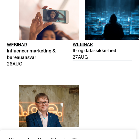
WEBINAR
WEBINAR
It- og data-sikkerhed
Influencer marketing &
27
AUG
bureauansvar
26
AUG
WEBINAR
Virker kreative reklamer?