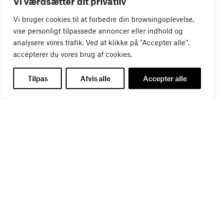
Vi værdsætter dit privatliv
01
SEP
Vi bruger cookies til at forbedre din browsingoplevelse,
vise personligt tilpassede annoncer eller indhold og
analysere vores trafik. Ved at klikke på "Accepter alle",
accepterer du vores brug af cookies.
Tilpas
Afvis alle
Accepter alle