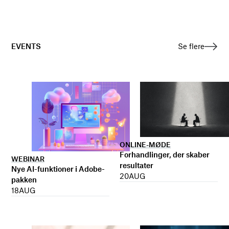
EVENTS
Se flere
ONLINE-MØDE
Forhandlinger, der skaber
WEBINAR
resultater
Nye AI-funktioner i Adobe-
20
AUG
pakken
18
AUG