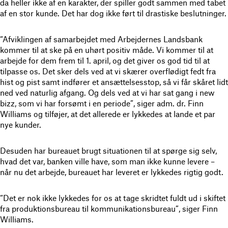
da heller ikke af en karakter, der spiller godt sammen med tabet
af en stor kunde. Det har dog ikke ført til drastiske beslutninger.
“Afviklingen af samarbejdet med Arbejdernes Landsbank
kommer til at ske på en uhørt positiv måde. Vi kommer til at
arbejde for dem frem til 1. april, og det giver os god tid til at
tilpasse os. Det sker dels ved at vi skærer overflødigt fedt fra
hist og pist samt indfører et ansættelsesstop, så vi får skåret lidt
ned ved naturlig afgang. Og dels ved at vi har sat gang i new
bizz, som vi har forsømt i en periode”, siger adm. dr. Finn
Williams og tilføjer, at det allerede er lykkedes at lande et par
nye kunder.
Desuden har bureauet brugt situationen til at spørge sig selv,
hvad det var, banken ville have, som man ikke kunne levere –
når nu det arbejde, bureauet har leveret er lykkedes rigtig godt.
“Det er nok ikke lykkedes for os at tage skridtet fuldt ud i skiftet
fra produktionsbureau til kommunikationsbureau”, siger Finn
Williams.