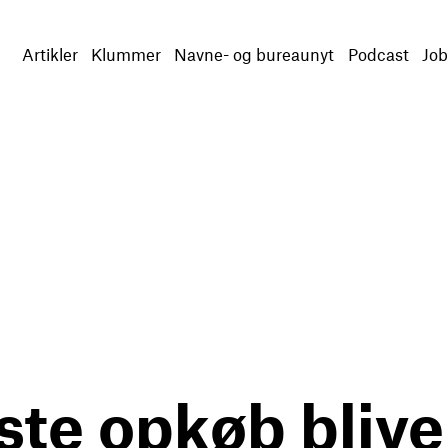
Artikler
Klummer
Navne- og bureaunyt
Podcast
Job
te opkøb bliver