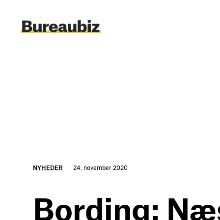
Spring
til
indhold
NYHEDER
24. november 2020
Bording: Næs