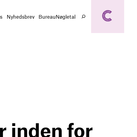
creativeclub.d
k
s
Nyhedsbrev
BureauNøgletal
Søg
 inden for