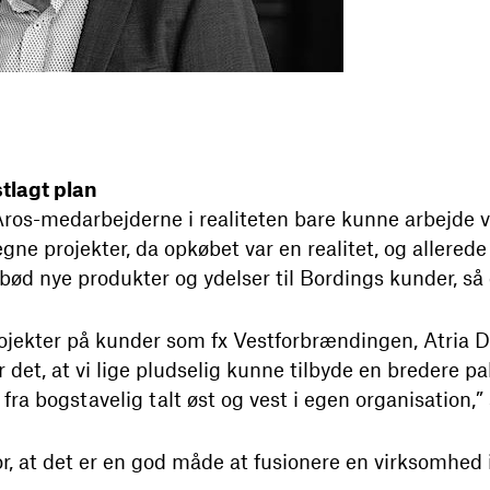
stlagt plan
t Aros-medarbejderne i realiteten bare kunne arbejde 
e projekter, da opkøbet var en realitet, og allerede
bød nye produkter og ydelser til Bordings kunder, så 
rojekter på kunder som fx Vestforbrændingen, Atria
 det, at vi lige pludselig kunne tilbyde en bredere pale
a bogstavelig talt øst og vest i egen organisation,” 
or, at det er en god måde at fusionere en virksomhed