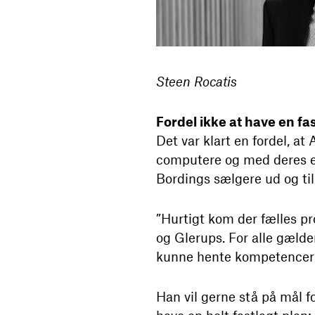
Steen Rocatis
Fordel ikke at have en fa
Det var klart en fordel, a
computere og med deres egn
Bordings sælgere ud og til
”Hurtigt kom der fælles p
og Glerups. For alle gælder
kunne hente kompetencer fr
Han vil gerne stå på mål f