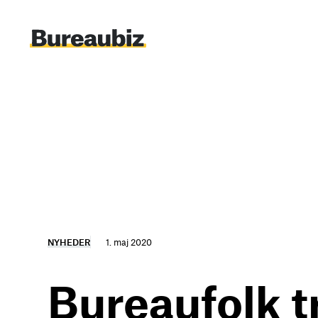
Spring
til
indhold
NYHEDER
1. maj 2020
Bureaufolk tr