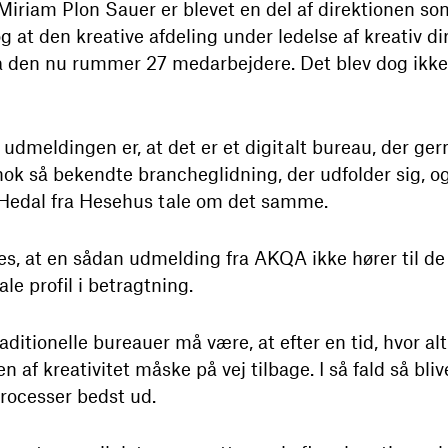
iriam Plon Sauer er blevet en del af direktionen som
 at den kreative afdeling under ledelse af kreativ dir
så den nu rummer 27 medarbejdere. Det blev dog ikk
udmeldingen er, at det er et digitalt bureau, der ger
nok så bekendte brancheglidning, der udfolder sig, 
Hedal fra Hesehus tale om det samme.
es, at en sådan udmelding fra AKQA ikke hører til d
le profil i betragtning.
ditionelle bureauer må være, at efter en tid, hvor al
en af kreativitet måske på vej tilbage. I så fald så b
processer bedst ud.