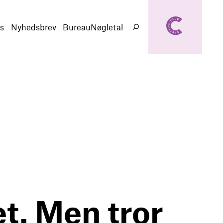
creativeclub.d
k
s
Nyhedsbrev
BureauNøgletal
Søg
et. Men tror