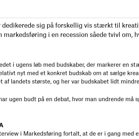
 dedikerede sig på forskellig vis stærkt til kreat
 markedsføring i en recession såede tvivl om, hv
edet i ugens løb med budskaber, der markerer en stæ
g relativt nyt med et konkret budskab om at sælge krea
 af landets største, og her var budskabet lidt mindr
r ugen budt på en debat, hvor man undrende må sp
QA
rview i Markedsføring fortalt, at de er i gang med e