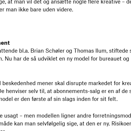
ige, at man vil det og ansætte nogle flere kreative – 
ber man ikke bare uden videre.
ment
ttende bl.a. Brian Schøler og Thomas Ilum, stiftede 
 Nu har de så udviklet en ny model for bureauet og s
l beskedenhed mener skal disrupte markedet for krea
 henviser selv til, at abonnements-salg er en af de s
odel er den første af sin slags inden for sit felt.
re usagt – men modellen ligner andre forretningsmod
måde kan man selvfølgelig sige, at den er ny. Risikoe