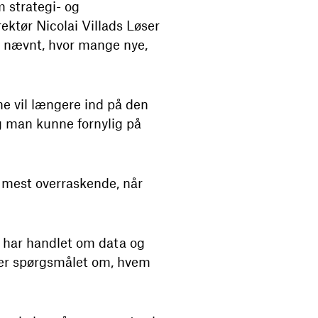
 strategi- og
ektør Nicolai Villads Løser
e nævnt, hvor mange nye,
ne vil længere ind på den
og man kunne fornylig på
e mest overraskende, når
t har handlet om data og
liver spørgsmålet om, hvem