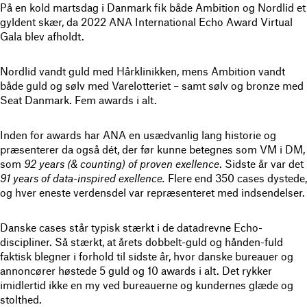
På en kold martsdag i Danmark fik både Ambition og Nordlid et
gyldent skær, da 2022 ANA International Echo Award Virtual
Gala blev afholdt.
Nordlid vandt guld med Hårklinikken, mens Ambition vandt
både guld og sølv med Varelotteriet – samt sølv og bronze med
Seat Danmark. Fem awards i alt.
Inden for awards har ANA en usædvanlig lang historie og
præsenterer da også dét, der før kunne betegnes som VM i DM,
som
92 years (& counting) of proven exellence
. Sidste år var det
91 years of data-inspired exellence.
Flere end 350 cases dystede,
og hver eneste verdensdel var repræsenteret med indsendelser.
Danske cases står typisk stærkt i de datadrevne Echo-
discipliner. Så stærkt, at årets dobbelt-guld og hånden-fuld
faktisk blegner i forhold til sidste år, hvor danske bureauer og
annoncører høstede 5 guld og 10 awards i alt. Det rykker
imidlertid ikke en my ved bureauerne og kundernes glæde og
stolthed.