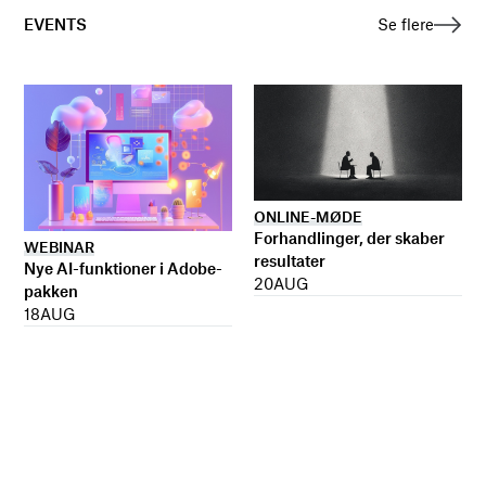
EVENTS
Se flere
ONLINE-MØDE
Forhandlinger, der skaber
WEBINAR
resultater
Nye AI-funktioner i Adobe-
20
AUG
pakken
18
AUG