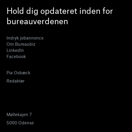
Hold dig opdateret inden for
bureauverdenen
Indryk jobannonce
Om Bureaubiz
LinkedIn
Facebook
Pia Osbæck
Redaktør
24 27 32 38
pia@bureaubiz.dk
Møllekajen 7
5000 Odense