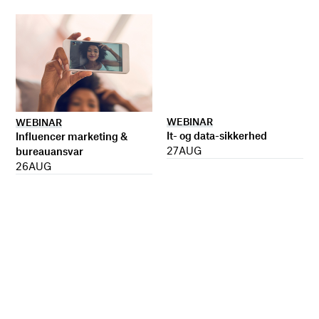
WEBINAR
WEBINAR
It- og data-sikkerhed
Influencer marketing &
27
AUG
bureauansvar
26
AUG