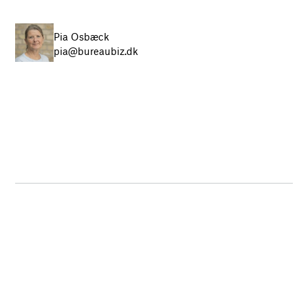
Pia Osbæck
pia@bureaubiz.dk