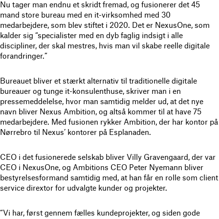
Nu tager man endnu et skridt fremad, og fusionerer det 45
mand store bureau med en it-virksomhed med 30
medarbejdere, som blev stiftet i 2020. Det er NexusOne, som
kalder sig “specialister med en dyb faglig indsigt i alle
discipliner, der skal mestres, hvis man vil skabe reelle digitale
forandringer.”
Bureauet bliver et stærkt alternativ til traditionelle digitale
bureauer og tunge it-konsulenthuse, skriver man i en
pressemeddelelse, hvor man samtidig melder ud, at det nye
navn bliver Nexus Ambition, og altså kommer til at have 75
medarbejdere. Med fusionen rykker Ambition, der har kontor på
Nørrebro til Nexus’ kontorer på Esplanaden.
CEO i det fusionerede selskab bliver Villy Gravengaard, der var
CEO i NexusOne, og Ambitions CEO Peter Nyemann bliver
bestyrelsesformand samtidig med, at han får en rolle som client
service dirextor for udvalgte kunder og projekter.
“Vi har, først gennem fælles kundeprojekter, og siden gode