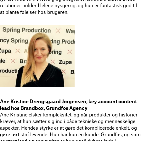
relationer holder Helene nysgerrig, og hun er fantastisk god til
at plante følelser hos brugeren.
Ane Kristine Drengsgaard Jørgensen, key account content
lead hos Brandbox, Grundfos Agency
Ane Kristine elsker kompleksitet, og når produkter og historier
kræver, at hun sætter sig ind i både tekniske og menneskelige
aspekter. Hendes styrke er at gøre det komplicerede enkelt, og
gøre tørt stof levende. Hun har kun én kunde, Grundfos, og som
content lead og copywriter er hun også dybere inde i