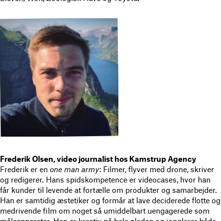
Frederik Olsen, video journalist hos Kamstrup Agency
Frederik er en
one man army
: Filmer, flyver med drone, skriver
og redigerer. Hans spidskompetence er videocases, hvor han
får kunder til levende at fortælle om produkter og samarbejder.
Han er samtidig æstetiker og formår at lave deciderede flotte og
medrivende film om noget så umiddelbart uengagerede som
måleapparater. Han er kreativ på hele pladen og jonglerer både