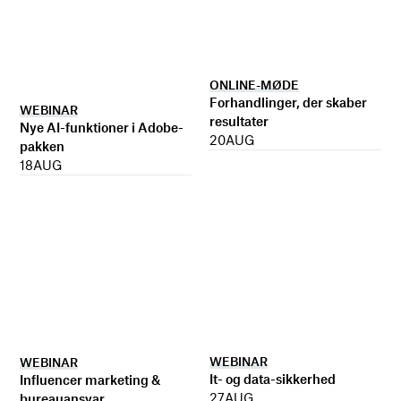
ONLINE-MØDE
Forhandlinger, der skaber
WEBINAR
resultater
Nye AI-funktioner i Adobe-
20
AUG
pakken
18
AUG
WEBINAR
WEBINAR
It- og data-sikkerhed
Influencer marketing &
27
AUG
bureauansvar