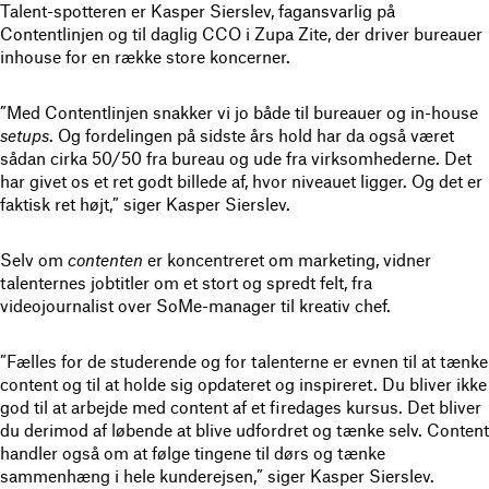
Talent-spotteren er Kasper Sierslev, fagansvarlig på
Contentlinjen og til daglig CCO i Zupa Zite, der driver bureauer
inhouse for en række store koncerner.
”Med Contentlinjen snakker vi jo både til bureauer og in-house
setups
. Og fordelingen på sidste års hold har da også været
sådan cirka 50/50 fra bureau og ude fra virksomhederne. Det
har givet os et ret godt billede af, hvor niveauet ligger. Og det er
faktisk ret højt,” siger Kasper Sierslev.
Selv om
contenten
er koncentreret om marketing, vidner
talenternes jobtitler om et stort og spredt felt, fra
videojournalist over SoMe-manager til kreativ chef.
”Fælles for de studerende og for talenterne er evnen til at tænke
content og til at holde sig opdateret og inspireret. Du bliver ikke
god til at arbejde med content af et firedages kursus. Det bliver
du derimod af løbende at blive udfordret og tænke selv. Content
handler også om at følge tingene til dørs og tænke
sammenhæng i hele kunderejsen,” siger Kasper Sierslev.