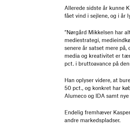
Allerede sidste år kunne 
fået vind i sejlene, og i å
“Nørgård Mikkelsen har al
mediestrategi, medieindkøb
senere år satset mere på, 
media og kreativitet er t
pct. i bruttoavance på den
Han oplyser videre, at bur
50 pct., og konkret har køb
Alumeco og IDA samt nye p
Endelig fremhæver Kasper
andre markedspladser.