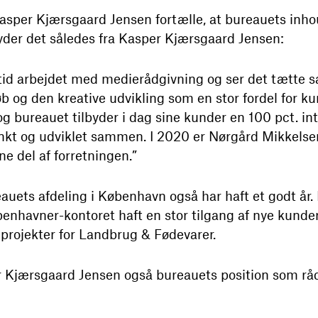
Kasper Kjærsgaard Jensen fortælle, at bureauets in
r lyder det således fra Kasper Kjærsgaard Jensen:
tid arbejdet med medierådgivning og ser det tætte
 og den kreative udvikling som en stor fordel for ku
og bureauet tilbyder i dag sine kunder en 100 pct. int
ænkt og udviklet sammen. I 2020 er Nørgård Mikkel
ne del af forretningen.”
eauets afdeling i København også har haft et godt år
enhavner-kontoret haft en stor tilgang af nye kunder,
rojekter for Landbrug & Fødevarer.
 Kjærsgaard Jensen også bureauets position som r