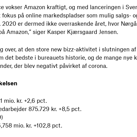
 vokser Amazon kraftigt, og med lanceringen i Sve
et fokus på online markedspladser som mulig salgs- 
t. 2020 er dermed ikke overraskende året, hvor Nørgå
 på Amazon,” siger Kasper Kjærsgaard Jensen.
over, at den store new bizz-aktivitet i slutningen af 
m det bedste i bureauets historie, og de mange nye
der, der blev negativt påvirket af corona.
kkelsen
 mio. kr. +2,6 pct.
darbejder 875.729 kr. +8,5 pct.
9)
,758 mio. kr. +102,8 pct.