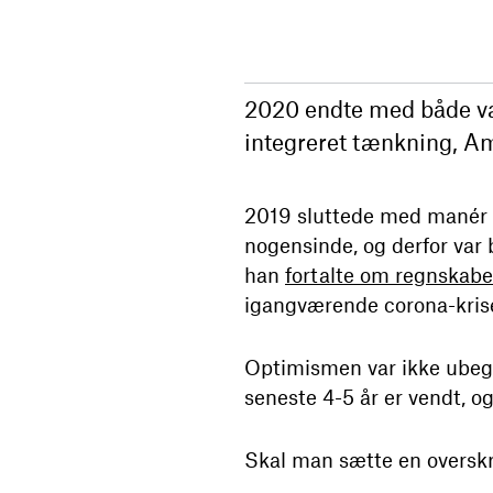
2020 endte med både væks
integreret tænkning, A
2019 sluttede med manér f
nogensinde, og derfor var 
han
fortalte om regnskabet
igangværende corona-kris
Optimismen var ikke ubegr
seneste 4-5 år er vendt, og
Skal man sætte en overskrif