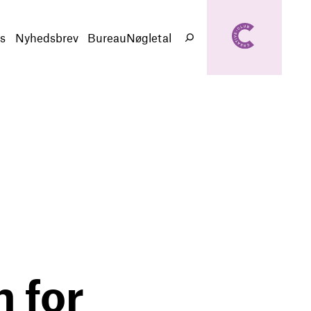
creativeclub.d
k
s
Nyhedsbrev
BureauNøgletal
Søg
n for