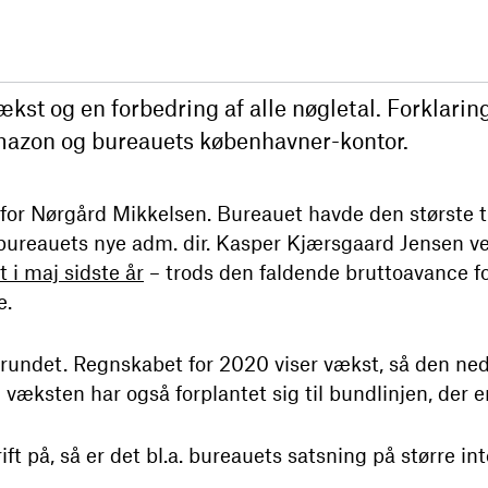
t og en forbedring af alle nøgletal. Forklaring
mazon og bureauets københavner-kontor.
or Nørgård Mikkelsen. Bureauet havde den største t
bureauets nye adm. dir. Kasper Kjærsgaard Jensen ve
 i maj sidste år
– trods den faldende bruttoavance fo
e.
undet. Regnskabet for 2020 viser vækst, så den ne
 væksten har også forplantet sig til bundlinjen, der e
t på, så er det bl.a. bureauets satsning på større inte