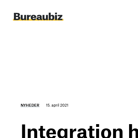
Spring
til
indhold
NYHEDER
15. april 2021
Integration 