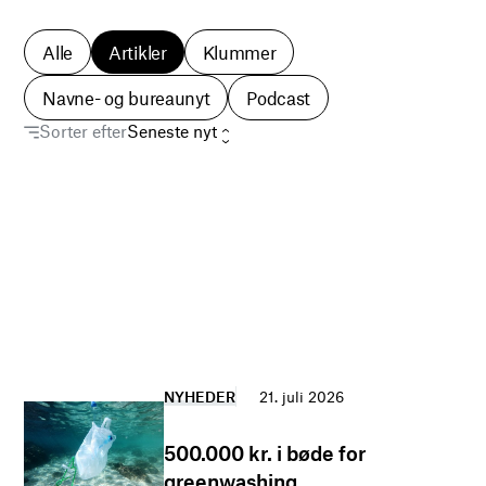
Alle
Artikler
Klummer
Navne- og bureaunyt
Podcast
Sorter efter
NYHEDER
21. juli 2026
500.000 kr. i bøde for
greenwashing