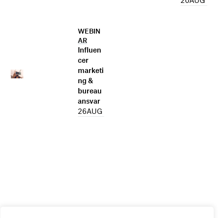
WEBIN
AR
Influen
cer
marketi
ng &
bureau
ansvar
26
AUG