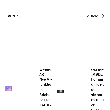
EVENTS
Se flere
WEBIN
ONLINE
AR
-MØDE
Nye AI-
Forhan
funktio
dlinger,
ner i
der
Adobe-
skaber
pakken
resultat
18
AUG
er
20
AUG